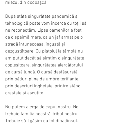
miezul din dodoașcă.
După atâta singurătate pandemică și 
tehnologică poate vom încerca cu toții să 
ne reconectăm. Lipsa oamenilor a fost 
ca o spaimă mare, ca un jaf armat pe o 
stradă întunecoasă, îngustă și 
dezgustătoare. Cu pistolul la tâmplă nu 
am putut decât să simțim o singurătate 
copleșitoare, singurătatea alergătorului 
de cursă lungă. O cursă desfășurată 
prin păduri pline de umbre terifiante, 
prin deșerturi înghețate, printre stânci 
crestate și ascuțite.
Nu putem alerga de capul nostru. Ne 
trebuie familia noastră, tribul nostru. 
Trebuie să-l găsim cu tot dinadinsul.