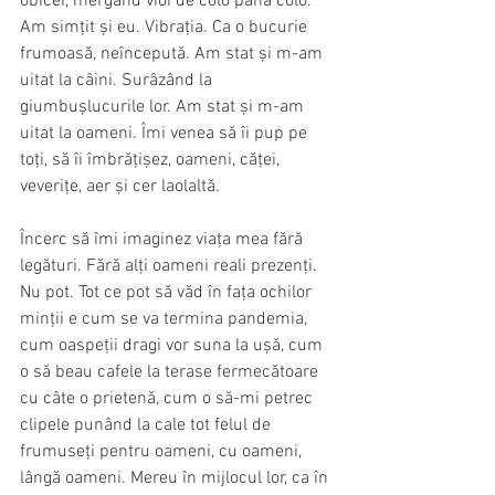
obicei, mergând vioi de colo până colo. 
Am simțit și eu. Vibrația. Ca o bucurie 
frumoasă, neîncepută. Am stat și m-am 
uitat la câini. Surâzând la 
giumbușlucurile lor. Am stat și m-am 
uitat la oameni. Îmi venea să îi pup pe 
toți, să îi îmbrățișez, oameni, căței, 
veverițe, aer și cer laolaltă. 
Încerc să îmi imaginez viața mea fără 
legături. Fără alți oameni reali prezenți. 
Nu pot. Tot ce pot să văd în fața ochilor 
minții e cum se va termina pandemia, 
cum oaspeții dragi vor suna la ușă, cum 
o să beau cafele la terase fermecătoare 
cu câte o prietenă, cum o să-mi petrec 
clipele punând la cale tot felul de 
frumuseți pentru oameni, cu oameni, 
lângă oameni. Mereu în mijlocul lor, ca în 