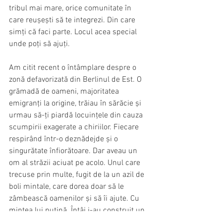
tribul mai mare, orice comunitate în 
care reușești să te integrezi. Din care 
simți că faci parte. Locul acea special 
unde poți să ajuți.
Am citit recent o întâmplare despre o 
zonă defavorizată din Berlinul de Est. O 
grămadă de oameni, majoritatea 
emigranți la origine, trăiau în sărăcie și 
urmau să-ți piardă locuințele din cauza 
scumpirii exagerate a chiriilor. Fiecare 
respirând într-o deznădejde și o 
singurătate înfiorătoare. Dar aveau un 
om al străzii aciuat pe acolo. Unul care 
trecuse prin multe, fugit de la un azil de 
boli mintale, care dorea doar să le 
zâmbească oamenilor și să îi ajute. Cu 
mintea lui puțină. Întâi i-au construit un 