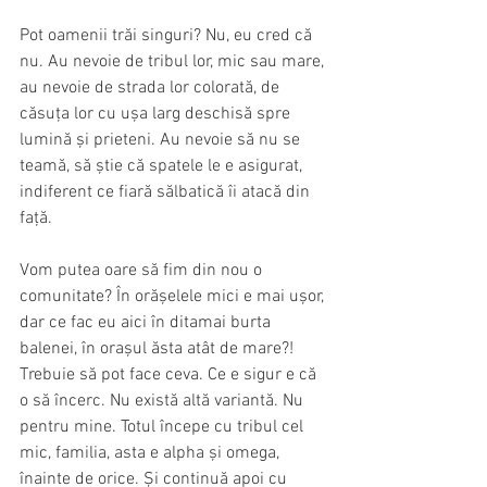
Pot oamenii trăi singuri? Nu, eu cred că 
nu. Au nevoie de tribul lor, mic sau mare, 
au nevoie de strada lor colorată, de 
căsuța lor cu ușa larg deschisă spre 
lumină și prieteni. Au nevoie să nu se 
teamă, să știe că spatele le e asigurat, 
indiferent ce fiară sălbatică îi atacă din 
față.
Vom putea oare să fim din nou o 
comunitate? În orășelele mici e mai ușor, 
dar ce fac eu aici în ditamai burta 
balenei, în orașul ăsta atât de mare?! 
Trebuie să pot face ceva. Ce e sigur e că 
o să încerc. Nu există altă variantă. Nu 
pentru mine. Totul începe cu tribul cel 
mic, familia, asta e alpha și omega, 
înainte de orice. Și continuă apoi cu 