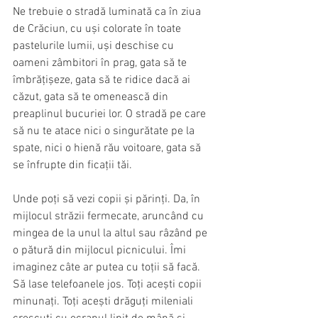
Ne trebuie o stradă luminată ca în ziua 
de Crăciun, cu uși colorate în toate 
pastelurile lumii, uși deschise cu 
oameni zâmbitori în prag, gata să te 
îmbrățișeze, gata să te ridice dacă ai 
căzut, gata să te omenească din 
preaplinul bucuriei lor. O stradă pe care 
să nu te atace nici o singurătate pe la 
spate, nici o hienă rău voitoare, gata să 
se înfrupte din ficații tăi.
Unde poți să vezi copii și părinți. Da, în 
mijlocul străzii fermecate, aruncând cu 
mingea de la unul la altul sau râzând pe 
o pătură din mijlocul picnicului. Îmi 
imaginez câte ar putea cu toții să facă. 
Să lase telefoanele jos. Toți acești copii 
minunați. Toți acești drăguți mileniali 