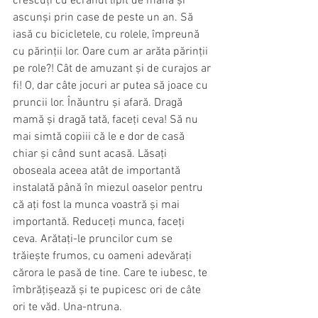
crescuți cu ecranul lipit de mână și 
ascunși prin case de peste un an. Să 
iasă cu bicicletele, cu rolele, împreună 
cu părinții lor. Oare cum ar arăta părinții 
pe role?! Cât de amuzant și de curajos ar 
fi! O, dar câte jocuri ar putea să joace cu 
pruncii lor. Înăuntru și afară. Dragă 
mamă și dragă tată, faceți ceva! Să nu 
mai simtă copiii că le e dor de casă 
chiar și când sunt acasă. Lăsați 
oboseala aceea atât de importantă 
instalată până în miezul oaselor pentru 
că ați fost la munca voastră și mai 
importantă. Reduceți munca, faceți 
ceva. Arătați-le pruncilor cum se 
trăiește frumos, cu oameni adevărați 
cărora le pasă de tine. Care te iubesc, te 
îmbrățișează și te pupicesc ori de câte 
ori te văd. Una-ntruna. 