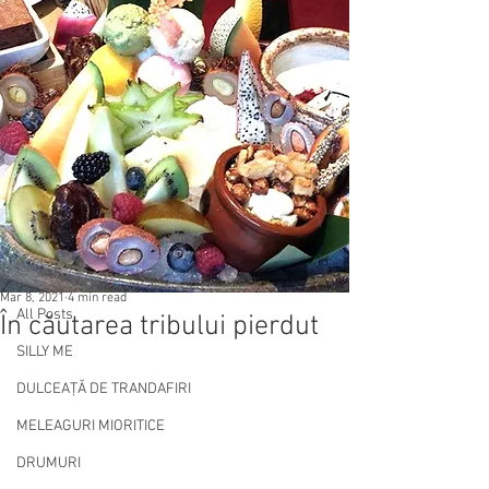
Post
All Posts
Mar 8, 2021
4 min read
All Posts
În căutarea tribului pierdut
SILLY ME
DULCEAȚĂ DE TRANDAFIRI
MELEAGURI MIORITICE
DRUMURI