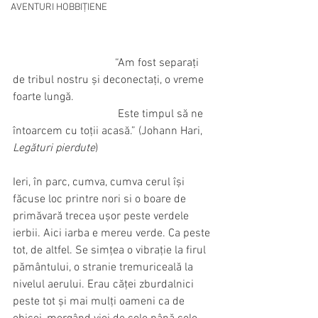
AVENTURI HOBBIȚIENE
                                    “Am fost separați 
de tribul nostru și deconectați, o vreme 
foarte lungă.
                                     Este timpul să ne 
întoarcem cu toții acasă.” (Johann Hari, 
Legături pierdute
)
Ieri, în parc, cumva, cumva cerul își 
făcuse loc printre nori si o boare de 
primăvară trecea ușor peste verdele 
ierbii. Aici iarba e mereu verde. Ca peste 
tot, de altfel. Se simțea o vibrație la firul 
pământului, o stranie tremuriceală la 
nivelul aerului. Erau căței zburdalnici 
peste tot și mai mulți oameni ca de 