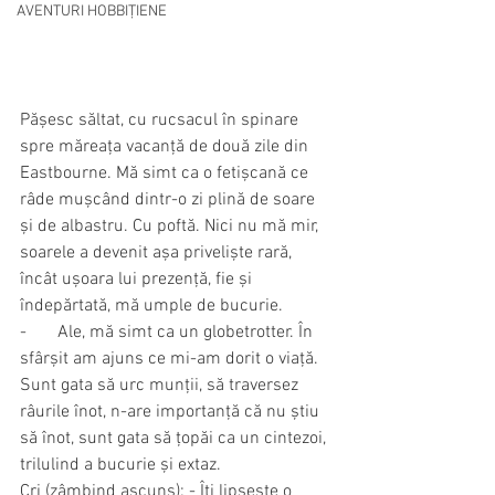
AVENTURI HOBBIȚIENE
Pășesc săltat, cu rucsacul în spinare 
spre măreața vacanță de două zile din 
Eastbourne. Mă simt ca o fetișcană ce 
râde mușcând dintr-o zi plină de soare 
și de albastru. Cu poftă. Nici nu mă mir, 
soarele a devenit așa priveliște rară, 
încât ușoara lui prezență, fie și 
îndepărtată, mă umple de bucurie.
-       Ale, mă simt ca un globetrotter. În 
sfârșit am ajuns ce mi-am dorit o viață. 
Sunt gata să urc munții, să traversez 
râurile înot, n-are importanță că nu știu 
să înot, sunt gata să țopăi ca un cintezoi, 
trilulind a bucurie și extaz.
Cri (zâmbind ascuns): - Îți lipsește o 