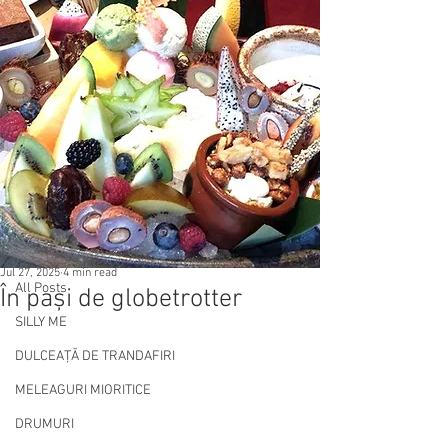
Post
All Posts
Jul 27, 2025
4 min read
All Posts
În pași de globetrotter
SILLY ME
DULCEAȚĂ DE TRANDAFIRI
MELEAGURI MIORITICE
DRUMURI