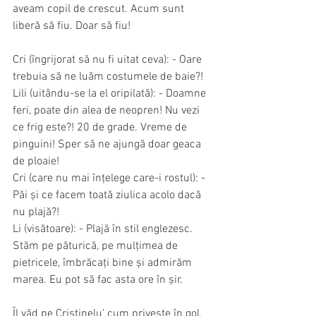
aveam copil de crescut. Acum sunt 
liberă să fiu. Doar să fiu!
Cri (îngrijorat să nu fi uitat ceva): - Oare 
trebuia să ne luăm costumele de baie?!
Lili (uitându-se la el oripilată): - Doamne 
feri, poate din alea de neopren! Nu vezi 
ce frig este?! 20 de grade. Vreme de 
pinguini! Sper să ne ajungă doar geaca 
de ploaie!
Cri (care nu mai înțelege care-i rostul): - 
Păi și ce facem toată ziulica acolo dacă 
nu plajă?!
Li (visătoare): - Plajă în stil englezesc. 
Stăm pe păturică, pe mulțimea de 
pietricele, îmbrăcați bine și admirăm 
marea. Eu pot să fac asta ore în șir.
Îl văd pe Cristinelu’ cum privește în gol, 