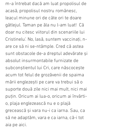
m-a întrebat dacă am luat propolisul de 
acasă, propolisul nostru românesc, 
leacul minune ori de câte ori te doare  
gâtlejul. Taman pe ăla nu l-am luat!  Că 
doar nu citesc viitorul din scenariile lui 
Cristinelu'. No, lasă, suntem vaccinați, n-
are ce să ni se-ntâmple. Cred că astea 
sunt obstacole de-a dreptul adevărate și 
absolut insurmontabile furnizate de 
subconștientul lui Cri, care născocește 
acum tot felul de grozăvenii de spaima 
mării englezești pe care va trebui să o 
suporte două zile nici mai mult, nici mai 
puțin. Oricum ai lua-o, oricum ai învârti-
o, plaja englezească nu e o plajă 
grecească și vara nu-i ca iarna. Sau, ca 
să ne adaptăm, vara e ca iarna, că-i tot 
aia pe aici.