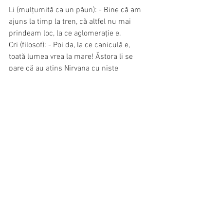
Li (mulțumită ca un păun): - Bine că am 
ajuns la timp la tren, că altfel nu mai 
prindeam loc, la ce aglomerație e.
Cri (filosof): - Poi da, la ce caniculă e, 
toată lumea vrea la mare! Ăstora li se 
pare că au atins Nirvana cu niște 
amărâte de grade. Uite la ei! În șlapi și 
pantaloni scurți, nu-și dau seama că e 
frig de numa'!
Am aruncat repede rucsacii minimaliști 
în cameră și ne-am repezit să vedem 
marea. Avem noroc și de ceva soare și 
de culori frumoase sus și jos. După nici 
doi pași, ne oprim la o terasă, fără cafea 
nu mai putem să mișcăm. O muscă 
verde aterizează pe mâna lui Cristinel. O 
pozează încântat. În sfârșit! Are și el un 