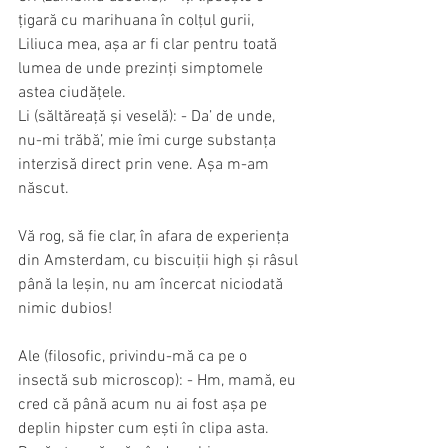
țigară cu marihuana în colțul gurii, 
Liliuca mea, așa ar fi clar pentru toată 
lumea de unde prezinți simptomele 
astea ciudățele.
Li (săltăreață și veselă): - Da’ de unde, 
nu-mi trăbă’, mie îmi curge substanța 
interzisă direct prin vene. Așa m-am 
născut.
Vă rog, să fie clar, în afara de experiența 
din Amsterdam, cu biscuiții high și râsul 
până la leșin, nu am încercat niciodată 
nimic dubios!
Ale (filosofic, privindu-mă ca pe o 
insectă sub microscop): - Hm, mamă, eu 
cred că până acum nu ai fost așa pe 
deplin hipster cum ești în clipa asta. 