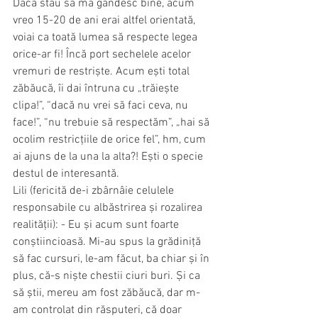
Dacă stau să mă gândesc bine, acum 
vreo 15-20 de ani erai altfel orientată, 
voiai ca toată lumea să respecte legea 
orice-ar fi! Încă port sechelele acelor 
vremuri de restriște. Acum ești total 
zăbăucă, îi dai întruna cu „trăiește 
clipa!”, “dacă nu vrei să faci ceva, nu 
face!”, “nu trebuie să respectăm”, „hai să 
ocolim restricțiile de orice fel”, hm, cum 
ai ajuns de la una la alta?! Ești o specie 
destul de interesantă.
Lili (fericită de-i zbârnâie celulele 
responsabile cu albăstrirea și rozalirea 
realității): - Eu și acum sunt foarte 
conștiincioasă. Mi-au spus la grădiniță 
să fac cursuri, le-am făcut, ba chiar și în 
plus, că-s niște chestii ciuri buri. Și ca 
să știi, mereu am fost zăbăucă, dar m-
am controlat din răsputeri, că doar 