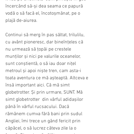
încercând să-și dea seama ce papură 
vodă o să facă el, încotoșmănat, pe o 
plajă de-aiurea.
Continui să merg în pas săltat, trilulilu, 
cu avânt pioneresc, dar bineînțeles că 
nu urmează să țopăi pe crestele 
munților și nici pe valurile oceanelor, 
sunt conștientă, o să iau doar nițel 
metroul și apoi niște tren, cam asta-i 
toata aventura ce mă așteaptă. Altceva e 
însă important aici. Că mă simt 
globetrotter. Și prin urmare, SUNT. Mă 
simt globetrotter  din vârful adidașilor 
până în vârful rucsacului. Dacă 
rămânem cumva fără bani prin sudul 
Angliei, îmi trece un gând fericit prin 
căpăcel, o să lucrez câteva zile la o 