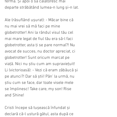
fermă. Și apoi o să călătoresc mai 
departe străbătând lumea-n lung și-n lat.
Ale (răsuflând ușurat): - Măcar bine că 
nu mai vrei să mă faci pe mine 
globetrotter! Ani la rândul visul tău cel 
mai mare legat de fiul tău era să-l faci 
globetrotter, asta ți se pare normal?! Nu 
avocat de succes, nu doctor apreciat, ci 
globetrotter! Sunt oricum marcat pe 
viață. Nici nu știu cum am supraviețuit!
Li (victorioasă): - Vezi că eram zăbăucă și 
pe atunci?! Dar să știi! Pân' la urmă, nu 
știu cum se face, dar toate visele mele 
se împlinesc! Take care, my son! Rise 
and Shine!
Cristi începe să tușească înfundat și 
declară că-l ustură gâtul, asta după ce 