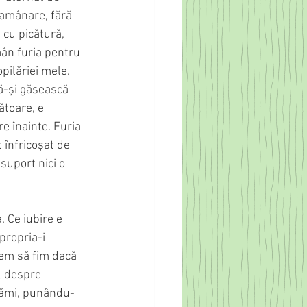
 amânare, fără 
 cu picătură, 
mân furia pentru 
opilăriei mele. 
să-și găsească 
ătoare, e 
e înainte. Furia 
 înfricoșat de 
suport nici o 
. Ce iubire e 
propria-i 
gem să fim dacă 
l despre 
sămi, punându-