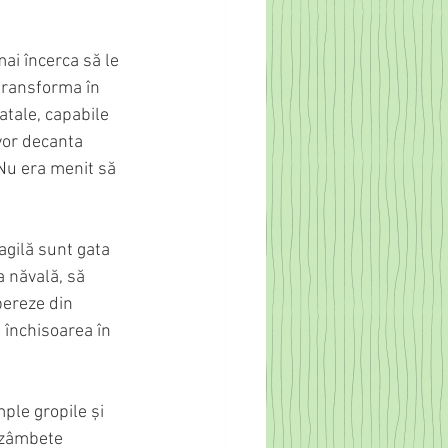
ai încerca să le 
 transforma în 
atale, capabile 
vor decanta 
Nu era menit să 
agilă sunt gata 
a năvală, să 
bereze din 
 închisoarea în 
ple gropile și 
 zâmbete 