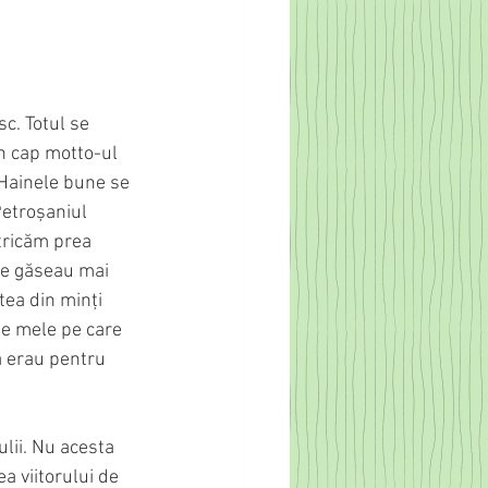
c. Totul se 
n cap motto-ul 
. Hainele bune se 
Petroșaniul 
tricăm prea 
se găseau mai 
tea din minți 
ile mele pe care 
ă erau pentru 
ulii. Nu acesta 
a viitorului de 