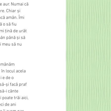
de aur. Numai că 
e. Chiar și 
ncă amân. Îmi 
 o să fiu 
mi țină de urât 
ân până și să 
i meu să nu 
 Amânăm 
în locul acela 
 e de o 
ă-și facă praf 
să-i cânte 
oate trăi aici, 
ci de ani 