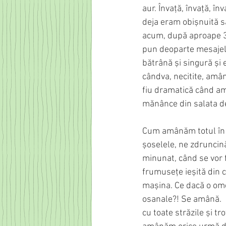
aur. Învață, învață, în
deja eram obișnuită să
acum, după aproape 30
pun deoparte mesajele
bătrână și singură și 
cândva, necitite, amâ
fiu dramatică când am
mănânce din salata d
Cum amânăm totul în 
șoselele, ne zdruncin
minunat, când se vor f
frumusețe ieșită din c
mașina. Ce dacă o omen
osanale?! Se amână.  N
cu toate străzile și tr