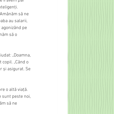
e îi avem par 
eligenți. 
i. Amânăm să ne 
ba au salarii, 
or agonizând pe 
ânăm să o 
ciudat: „Doamna, 
t copil. „Când o 
 și asigurat. Se 
e o altă viață. 
 sunt peste noi, 
răm să ne 