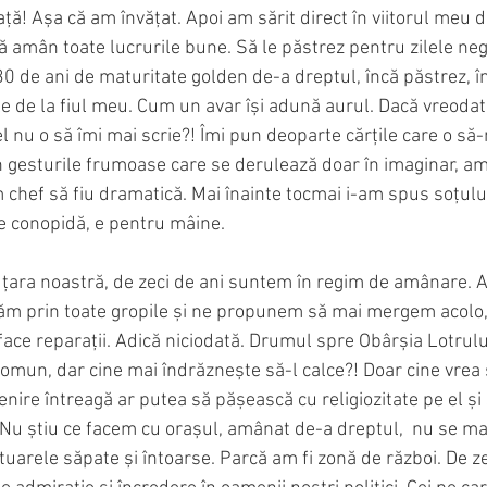
vață! Așa că am învățat. Apoi am sărit direct în viitorul meu 
 amân toate lucrurile bune. Să le păstrez pentru zilele negr
 de ani de maturitate golden de-a dreptul, încă păstrez, î
 de la fiul meu. Cum un avar își adună aurul. Dacă vreodată
el nu o să îmi mai scrie?! Îmi pun deoparte cărțile care o să-
n gesturile frumoase care se derulează doar în imaginar, am
 chef să fiu dramatică. Mai înainte tocmai i-am spus soțulu
e conopidă, e pentru mâine.
țara noastră, de zeci de ani suntem în regim de amânare.
ăm prin toate gropile și ne propunem să mai mergem acolo, 
ace reparații. Adică niciodată. Drumul spre Obârșia Lotrului
omun, dar cine mai îndrăznește să-l calce?! Doar cine vrea s
ire întreagă ar putea să pășească cu religiozitate pe el și 
u știu ce facem cu orașul, amânat de-a dreptul,  nu se mai p
otuarele săpate și întoarse. Parcă am fi zonă de război. De ze