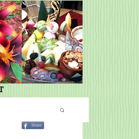
T
Share