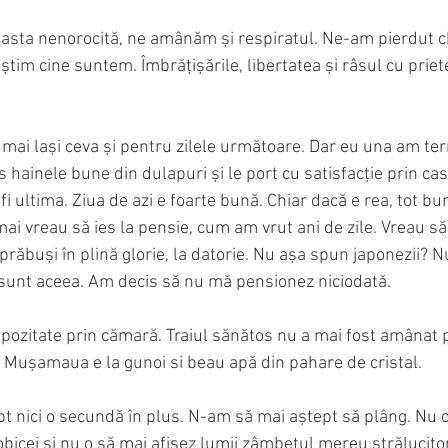
sta nenorocită, ne amânăm și respiratul. Ne-am pierdut ch
știm cine suntem. Îmbrățișările, libertatea și râsul cu priete
 mai lași ceva și pentru zilele următoare. Dar eu una am te
ainele bune din dulapuri și le port cu satisfacție prin cas
 fi ultima. Ziua de azi e foarte bună. Chiar dacă e rea, tot bun
mai vreau să ies la pensie, cum am vrut ani de zile. Vreau 
răbuși în plină glorie, la datorie. Nu așa spun japonezii? N
u sunt aceea. Am decis să nu mă pensionez niciodată. 
pozitate prin cămară. Traiul sănătos nu a mai fost amânat 
. Mușamaua e la gunoi si beau apă din pahare de cristal. 
t nici o secundă în plus. N-am să mai aștept să plâng. Nu 
 obicei și nu o să mai afișez lumii zâmbetul mereu strălucito