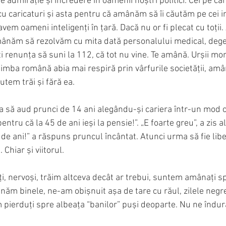
dmirație și încredere în oamenii noștri politici. Cei pe car
 caricaturi și asta pentru că amânăm să îi căutăm pe cei int
em oameni inteligenți în țară. Dacă nu or fi plecat cu toți
ânăm să rezolvăm cu mita dată personalului medical, degea
poți renunța să suni la 112, că tot nu vine. Te amână. Urșii m
 limba română abia mai respiră prin vârfurile societății, am
utem trăi și fără ea. 
a să aud prunci de 14 ani alegându-și cariera într-un mod 
entru că la 45 de ani ieși la pensie!”. „E foarte greu”, a zis al
 de ani!” a răspuns pruncul încântat. Atunci urma să fie liber
Chiar și viitorul. 
, nervoși, trăim altceva decât ar trebui, suntem amânați spr
m binele, ne-am obișnuit așa de tare cu răul, zilele negre
 pierduți spre albeața “banilor” puși deoparte. Nu ne îndu