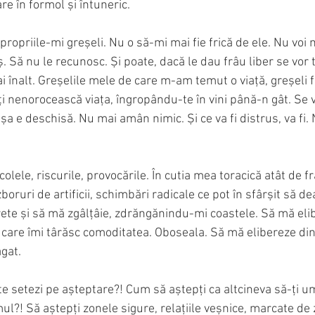
e în formol și întuneric.
ropriile-mi greșeli. Nu o să-mi mai fie frică de ele. Nu voi m
ș. Să nu le recunosc. Și poate, dacă le dau frâu liber se vor
 înalt. Greșelile mele de care m-am temut o viață, greșeli f
 îți nenorocească viața, îngropându-te în vini până-n gât. Se 
 e deschisă. Nu mai amân nimic. Și ce va fi distrus, va fi. 
lele, riscurile, provocările. În cutia mea toracică atât de fr
ruri de artificii, schimbări radicale ce pot în sfârșit să de
ete și să mă zgâlțâie, zdrăngănindu-mi coastele. Să mă eli
 care îmi târăsc comoditatea. Oboseala. Să mă elibereze din
gat.
 setezi pe așteptare?! Cum să aștepți ca altcineva să-ți um
ul?! Să aștepți zonele sigure, relațiile veșnice, marcate de