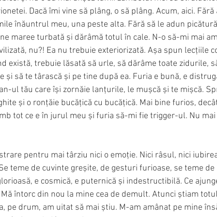
ionetei. Dacă îmi vine să plâng, o să plâng. Acum, aici. Fără
mile înăuntrul meu, una peste alta. Fără să le adun picătură
vine maree turbată și dărâmă totul în cale. N-o să-mi mai a
vilizată, nu?! Ea nu trebuie exteriorizată. Așa spun lecțiile c
ând există, trebuie lăsată să urle, să dărâme toate zidurile, 
e și să te târască și pe tine după ea. Furia e bună, e distrug
-ul tău care își zornăie lanțurile, le mușcă și te mișcă. Spr
ghite și o ronțăie bucățică cu bucățică. Mai bine furios, decât
b tot ce e în jurul meu și furia să-mi fie trigger-ul. Nu mai 
rare pentru mai târziu nici o emoție. Nici râsul, nici iubirea
e teme de cuvinte greșite, de gesturi furioase, se teme de 
 glorioasă, e cosmică, e puternică și indestructibilă. Ce ajun
Mă întorc din nou la mine cea de demult. Atunci știam totu
va, pe drum, am uitat să mai știu. M-am amânat pe mine în