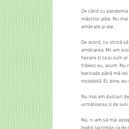
De când cu pandemia a
măștilor albe. Nu mai 
amânate și ele.
De acord, nu strică să
amânarea. Mi-am scos h
fiecare zi ca și cum ar
trăiesc eu, acum. Nu 
baricade până mă voi p
niciodată. Ei, bine, e
Nu mai am dulciuri de
următoarea zi de luni
Nu, n-am să mai aștep
înghit lacrimile ca de