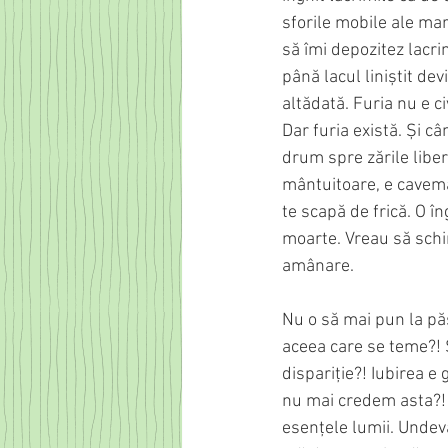
sforile mobile ale mar
să îmi depozitez lacri
până lacul liniștit de
altădată. Furia nu e ci
Dar furia există. Și c
drum spre zările liber
mântuitoare, e caveman
te scapă de frică. O în
moarte. Vreau să schim
amânare.
Nu o să mai pun la păst
aceea care se teme?! S
dispariție?! Iubirea e
nu mai credem asta?! 
esențele lumii. Unde