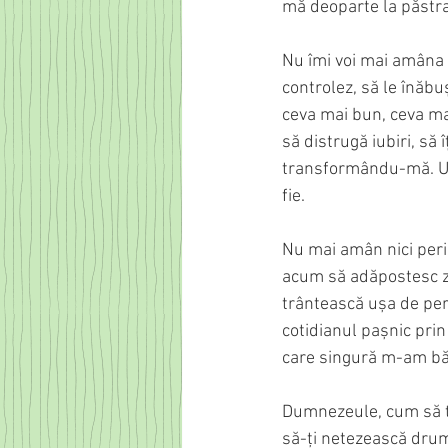
mă deoparte la păstrar
Nu îmi voi mai amâna p
controlez, să le înăbu
ceva mai bun, ceva mai
să distrugă iubiri, să
transformându-mă. Ușa
fie. 
Nu mai amân nici perico
acum să adăpostesc zbo
trântească ușa de per
cotidianul pașnic prin
care singură m-am bă
Dumnezeule, cum să te
să-ți netezească drum