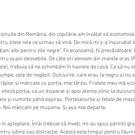
obișnuite din România, din copilărie am învățat să economises
tru zilele rele ce urmau să vină. De mică mi s-a înșurubat î
e bani albi pentru zile negre”. Fii econoamă, fii prevăzătoare
ntru ocazii deosebite. De câte ori veneam din marele oraș (
lele), trebuia să ne schimbăm în hainele de casă. Ca să nu s
umpe, cele de negăsit. Dulciurile, care erau la negru și nu 
lăpior și mâncate cu porția, mai târziu. Fratele meu mă sco
viteză porția, ca un disperat și apoi atenta zilnic la dulciur
re și cuminte până expirau. Porțelanurile și fețele de mas
i. Noi mâncam pe mușama. Și așa mai departe. 
 în așteptare. Întâi trebuie să înveți, mi-au spus părinții grij
entru iubire sau distracție. Acesta este timpul pentru făurire