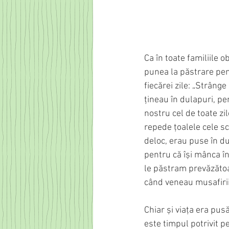
Ca în toate familiile 
punea la păstrare pen
fiecărei zile: „Strâng
țineau în dulapuri, pe
nostru cel de toate zi
repede țoalele cele sc
deloc, erau puse în du
pentru că își mânca în 
le păstram prevăzătoa
când veneau musafiri
Chiar și viața era pusă
este timpul potrivit p