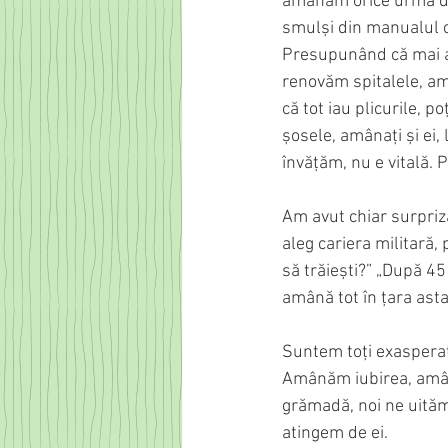
amânăm orice urmă de a
smulși din manualul cu
Presupunând că mai av
renovăm spitalele, am
că tot iau plicurile, 
șosele, amânați și ei,
învățăm, nu e vitală. P
Am avut chiar surpriz
aleg cariera militară, p
să trăiești?” „După 45
amână tot în țara asta. 
Suntem toți exasperați
Amânăm iubirea, amână
grămadă, noi ne uităm
atingem de ei.