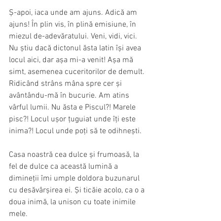
Ș-apoi, iaca unde am ajuns. Adică am 
ajuns! În plin vis, în plină emisiune, în 
miezul de-adevăratului. Veni, vidi, vici. 
Nu știu dacă dictonul ăsta latin își avea 
locul aici, dar așa mi-a venit! Așa mă 
simt, asemenea cuceritorilor de demult. 
Ridicând strâns mâna spre cer și 
avântându-mă în bucurie. Am atins 
vârful lumii. Nu ăsta e Piscul?! Marele 
pisc?! Locul ușor țuguiat unde îți este 
inima?! Locul unde poți să te odihnești.
Casa noastră cea dulce și frumoasă, la 
fel de dulce ca această lumină a 
dimineții îmi umple doldora buzunarul 
cu desăvârșirea ei. Și ticăie acolo, ca o a 
doua inimă, la unison cu toate inimile 
mele.