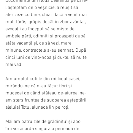
Documentul din Noua Zeelandă pe care-
l așteptam de o veșnicie, a reușit să 
aterizeze cu bine, chiar dacă a venit mai 
mult târâș, grăpiș decât în zbor avântat, 
avocații au început să se miște de 
ambele părți, odihniți și proaspeți după 
atâta vacanță și, ce să vezi, mare 
minune, contractele s-au semnat. După 
cinci luni de vino-ncoa și du-te, să nu te 
mai văd!
Am umplut cutiile din mijlocul casei, 
mirându-ne că n-au făcut flori și 
mucegai de când stăteau de-aiurea, ne-
am șters fruntea de sudoarea așteptării, 
aleluia! Totul alunecă lin pe roți.
Mai am patru zile de grădinițu’ și apoi 
îmi voi acorda singură o perioadă de 