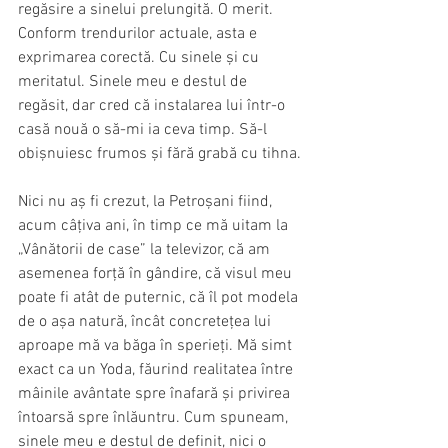
regăsire a sinelui prelungită. O merit. 
Conform trendurilor actuale, asta e 
exprimarea corectă. Cu sinele și cu 
meritatul. Sinele meu e destul de 
regăsit, dar cred că instalarea lui într-o 
casă nouă o să-mi ia ceva timp. Să-l 
obișnuiesc frumos și fără grabă cu tihna.
Nici nu aș fi crezut, la Petroșani fiind, 
acum câțiva ani, în timp ce mă uitam la 
„Vânătorii de case” la televizor, că am 
asemenea forță în gândire, că visul meu 
poate fi atât de puternic, că îl pot modela 
de o așa natură, încât concretețea lui 
aproape mă va băga în sperieți. Mă simt 
exact ca un Yoda, făurind realitatea între 
mâinile avântate spre înafară și privirea 
întoarsă spre înlăuntru. Cum spuneam, 
sinele meu e destul de definit, nici o 