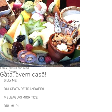
Post
All Posts
Feb 4, 2023
3 min read
All Posts
Gata, avem casă!
SILLY ME
DULCEAȚĂ DE TRANDAFIRI
MELEAGURI MIORITICE
DRUMURI