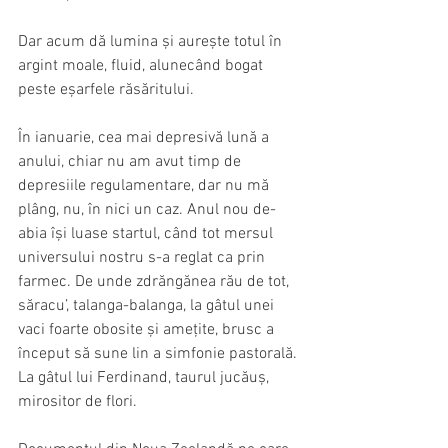
Dar acum dă lumina și aurește totul în 
argint moale, fluid, alunecând bogat 
peste eșarfele răsăritului. 
În ianuarie, cea mai depresivă lună a 
anului, chiar nu am avut timp de 
depresiile regulamentare, dar nu mă 
plâng, nu, în nici un caz. Anul nou de-
abia își luase startul, când tot mersul 
universului nostru s-a reglat ca prin 
farmec. De unde zdrăngănea rău de tot, 
săracu’, talanga-balanga, la gâtul unei 
vaci foarte obosite și amețite, brusc a 
început să sune lin a simfonie pastorală. 
La gâtul lui Ferdinand, taurul jucăuș, 
mirositor de flori.