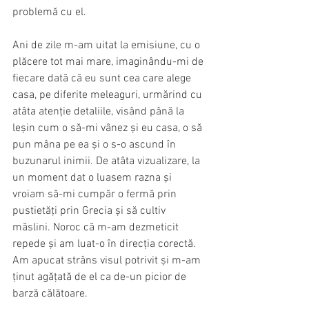
problemă cu el.
Ani de zile m-am uitat la emisiune, cu o 
plăcere tot mai mare, imaginându-mi de 
fiecare dată că eu sunt cea care alege 
casa, pe diferite meleaguri, urmărind cu 
atâta atenție detaliile, visând până la 
leșin cum o să-mi vânez și eu casa, o să 
pun mâna pe ea și o s-o ascund în 
buzunarul inimii. De atâta vizualizare, la 
un moment dat o luasem razna și 
vroiam să-mi cumpăr o fermă prin 
pustietăți prin Grecia și să cultiv 
măslini. Noroc că m-am dezmeticit 
repede și am luat-o în direcția corectă. 
Am apucat strâns visul potrivit și m-am 
ținut agățată de el ca de-un picior de 
barză călătoare.