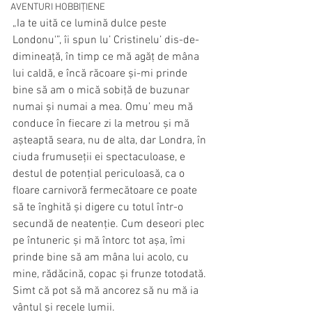
AVENTURI HOBBIȚIENE
„Ia te uită ce lumină dulce peste 
Londonu'”, îi spun lu’ Cristinelu’ dis-de-
dimineață, în timp ce mă agăț de mâna 
lui caldă, e încă răcoare și-mi prinde 
bine să am o mică sobiță de buzunar 
numai și numai a mea. Omu’ meu mă 
conduce în fiecare zi la metrou și mă 
așteaptă seara, nu de alta, dar Londra, în 
ciuda frumuseții ei spectaculoase, e 
destul de potențial periculoasă, ca o 
floare carnivoră fermecătoare ce poate 
să te înghită și digere cu totul într-o 
secundă de neatenție. Cum deseori plec 
pe întuneric și mă întorc tot așa, îmi 
prinde bine să am mâna lui acolo, cu 
mine, rădăcină, copac și frunze totodată. 
Simt că pot să mă ancorez să nu mă ia 
vântul și recele lumii.