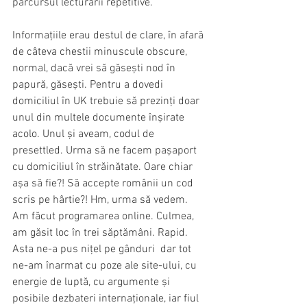
parcursul lecturării repetitive.
Informațiile erau destul de clare, în afară 
de câteva chestii minuscule obscure, 
normal, dacă vrei să găsești nod în 
papură, găsești. Pentru a dovedi 
domiciliul în UK trebuie să prezinți doar 
unul din multele documente înșirate 
acolo. Unul și aveam, codul de 
presettled. Urma să ne facem pașaport 
cu domiciliul în străinătate. Oare chiar 
așa să fie?! Să accepte românii un cod 
scris pe hârtie?! Hm, urma să vedem. 
Am făcut programarea online. Culmea, 
am găsit loc în trei săptămâni. Rapid. 
Asta ne-a pus nițel pe gânduri  dar tot 
ne-am înarmat cu poze ale site-ului, cu 
energie de luptă, cu argumente și 
posibile dezbateri internaționale, iar fiul 