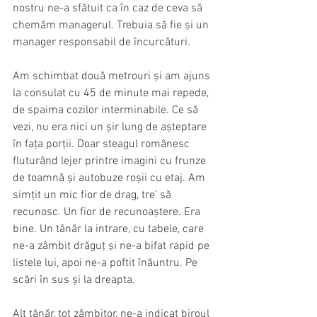
nostru ne-a sfătuit ca în caz de ceva să 
chemăm managerul. Trebuia să fie și un 
manager responsabil de încurcături.
Am schimbat două metrouri și am ajuns 
la consulat cu 45 de minute mai repede, 
de spaima cozilor interminabile. Ce să 
vezi, nu era nici un șir lung de așteptare 
în fața porții. Doar steagul românesc 
fluturând lejer printre imagini cu frunze 
de toamnă și autobuze roșii cu etaj. Am 
simțit un mic fior de drag, tre’ să 
recunosc. Un fior de recunoaștere. Era 
bine. Un tânăr la intrare, cu tabele, care 
ne-a zâmbit drăguț și ne-a bifat rapid pe 
listele lui, apoi ne-a poftit înăuntru. Pe 
scări în sus și la dreapta.
Alt tânăr, tot zâmbitor, ne-a indicat biroul 