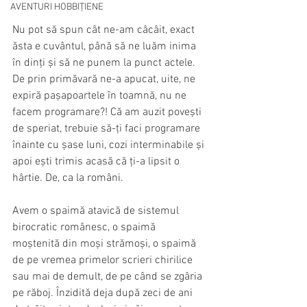
AVENTURI HOBBIȚIENE
Nu pot să spun cât ne-am câcâit, exact 
ăsta e cuvântul, până să ne luăm inima 
în dinți și să ne punem la punct actele. 
De prin primăvară ne-a apucat, uite, ne 
expiră pașapoartele în toamnă, nu ne 
facem programare?! Că am auzit povești 
de speriat, trebuie să-ți faci programare 
înainte cu șase luni, cozi interminabile și 
apoi ești trimis acasă că ți-a lipsit o 
hârtie. De, ca la români.
Avem o spaimă atavică de sistemul 
birocratic românesc, o spaimă 
moștenită din moși strămoși, o spaimă 
de pe vremea primelor scrieri chirilice 
sau mai de demult, de pe când se zgâria 
pe răboj. Înzidită deja după zeci de ani 