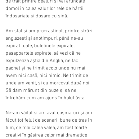
de trăit printre dealuri și văi aruncate 
domol în calea valurilor rele de hârtii 
îndosariate și dosare cu șină.
Am stat și am procrastinat, printre străzi 
englezești și anotimpuri, până ne-au 
expirat toate, buletinele expirate, 
pașapoartele expirate, să vezi că ne 
expulzează ăștia din Anglia, ne fac 
pachet și ne trimit acolo unde nu mai 
avem nici casă, nici nimic. Ne trimit de 
unde am venit, și cu morcovul după noi. 
Să dăm mărunt din buze și să ne 
întrebăm cum am ajuns în halul ăsta.
Ne-am văitat și am avut coșmaruri și am 
făcut tot felul de scenarii bune de tras în 
film, ce mai calea valea, am fost foarte 
creativi în găsirea celor mai dramatice 