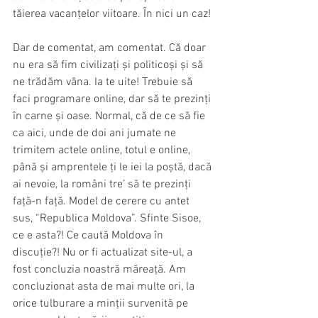
tăierea vacanțelor viitoare. În nici un caz!
Dar de comentat, am comentat. Că doar 
nu era să fim civilizați și politicoși și să 
ne trădăm vâna. Ia te uite! Trebuie să 
faci programare online, dar să te prezinți 
în carne și oase. Normal, că de ce să fie 
ca aici, unde de doi ani jumate ne 
trimitem actele online, totul e online, 
până și amprentele ți le iei la poștă, dacă 
ai nevoie, la români tre’ să te prezinți 
față-n față. Model de cerere cu antet 
sus, “Republica Moldova”. Sfinte Sisoe, 
ce e asta?! Ce caută Moldova în 
discuție?! Nu or fi actualizat site-ul, a 
fost concluzia noastră măreață. Am 
concluzionat asta de mai multe ori, la 
orice tulburare a minții survenită pe 