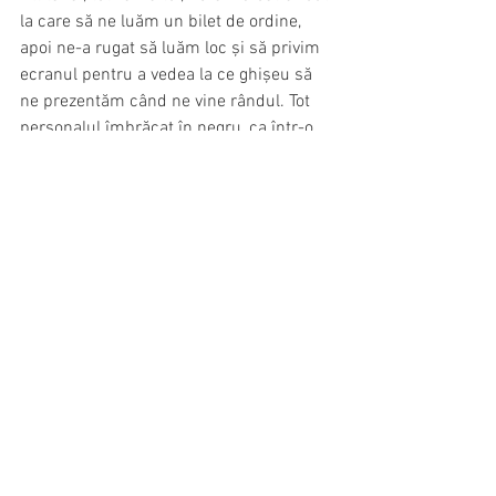
la care să ne luăm un bilet de ordine, 
apoi ne-a rugat să luăm loc și să privim 
ecranul pentru a vedea la ce ghișeu să 
ne prezentăm când ne vine rândul. Tot 
personalul îmbrăcat în negru, ca într-o 
uniformă elegantă, toți extrem de 
amabili și gata să te ajute. În stare de 
șoc, ne-am așezat. Aveam numărul 97. 
Pe ecran se ajunsese la numărul 90. Nu 
ne venea să credem. Am așteptat cam 
15 minute, aveau vreo zece birouri care 
lucrau, ne-au spus că au sute de 
solicitări pe zi și lucrează în schimburi. 
Totul a mers șnur. Fotografiat, 
amprentat, semnat. Depunerea actelor. 
Am fost tratați cu zâmbete și respect. 
Jos pălăria. Ce nebuni, să ne facem 
atâtea griji! Nebuni de legat.