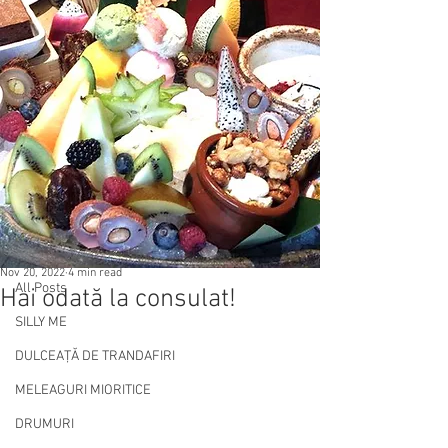
Post
All Posts
Nov 20, 2022
4 min read
All Posts
Hai odată la consulat!
SILLY ME
DULCEAȚĂ DE TRANDAFIRI
MELEAGURI MIORITICE
DRUMURI