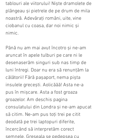
tablouri ale viitorului! Niște dramolete de 
plângeau și pietrele de pe drum de mila 
noastră. Adevărați români, uite, vine 
ciobanul cu coasa, dar noi nimic și 
nimic.
Până nu am mai avut încotro și ne-am 
aruncat în apele tulburi pe care ni le 
desenaserăm singuri sub nas timp de 
luni întregi. Doar nu era să renunțăm la 
călătorii! Fără pașaport, nema pișta 
insulele grecești. Aolicăăă! Asta ne-a 
pus în mișcare. Asta a fost groaza 
groazelor. Am deschis pagina 
consulatului din Londra și ne-am apucat 
să citim. Ne-am pus toți trei pe citit 
deodată pe trei laptopuri diferite, 
încercând să interpretăm corect 
semnele. Greșeala se pedepsea cu 