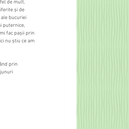
fel de mult, 
erite și de 
 ale bucuriei 
i puternice, 
i fac pașii prin 
ci nu știu ce am 
ând prin 
junuri 