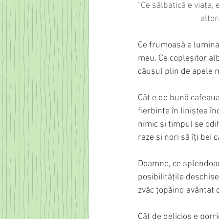
“Ce sălbatică e viața, 
        
Ce frumoasă e lumina! 
meu. Ce copleșitor alb
căușul plin de apele m
Cât e de bună cafeaua
fierbinte în liniștea 
nimic și timpul se odi
raze și nori să îți bei 
Doamne, ce splendoare
posibilitățile deschis
zvâc țopăind avântat 
Cât de delicios e por