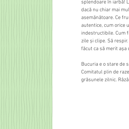
splendoare în iarbă! L
dacă nu chiar mai mult
asemănătoare. Ce frumo
autentice, cum orice u
indestructibile. Cum f
zile și clipe. Să resp
făcut ca să merit așa 
Bucuria e o stare de s
Comitatul plin de raze
grăsunele zilnic. Râzâ