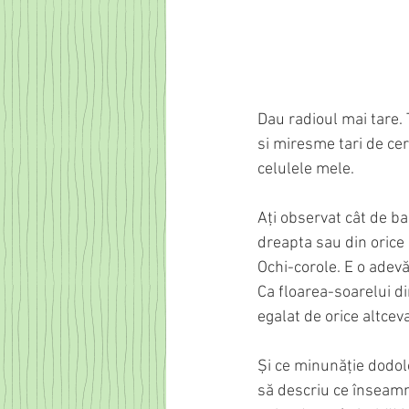
Dau radioul mai tare.
si miresme tari de cer
celulele mele. 
Ați observat cât de ba
dreapta sau din orice u
Ochi-corole. E o adev
Ca floarea-soarelui di
egalat de orice altceva
Și ce minunăție dodol
să descriu ce înseamnă