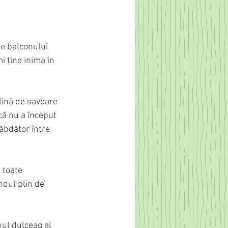
le balconului 
i ține inima în 
lină de savoare 
că nu a început 
ăbdător între 
 toate 
ndul plin de 
ul dulceag al 