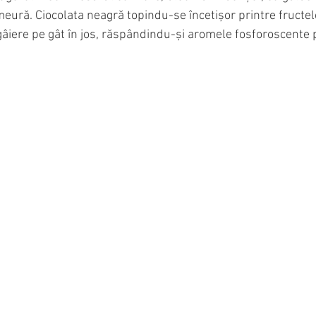
eură. Ciocolata neagră topindu-se încetișor printre fructel
âiere pe gât în jos, răspândindu-și aromele fosforoscente 