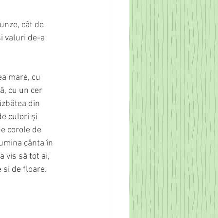
runze, cât de 
 valuri de-a 
ea mare, cu 
ă, cu un cer 
ăzbătea din 
 culori și 
e corole de 
lumina cânta în 
vis să tot ai, 
 si de floare.