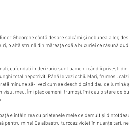
 Tudor Gheorghe cântă despre salcâmi și nebuneala lor, de
uri, o altă strună din măreața odă a bucuriei ce răsună dud
nali, cufundați în derizoriu sunt oamenii când îi privești din
nghi total nepotrivit. Până le vezi ochii. Mari, frumoși, calzi
ărată minune să-i vezi cum se deschid când dau de lumină și
n visul meu. Îmi plac oamenii frumoși, îmi dau o stare de b
.
oață e întâlnirea cu prietenele mele de demult și dintotdea
 pentru mine! Ce albastru turcoaz violet în nuanțe tari, ne