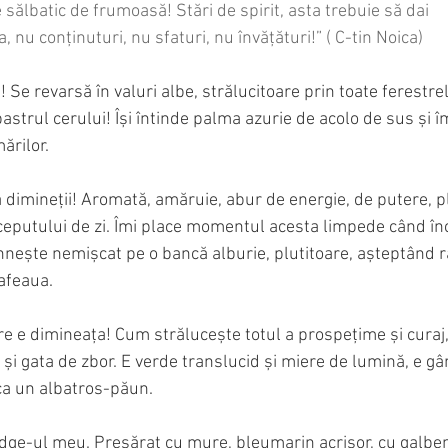
e sălbatic de frumoasă! Stări de spirit, asta trebuie să dai 
                        altora, nu conținuturi, nu sfaturi, nu învățături!” ( C-tin Noica)
Se revarsă în valuri albe, strălucitoare prin toate ferestre
astrul cerului! Își întinde palma azurie de acolo de sus și îm
ărilor.
 dimineții! Aromată, amăruie, abur de energie, de putere, p
începutului de zi. Îmi place momentul acesta limpede când în
hnește nemișcat pe o bancă alburie, plutitoare, așteptând r
cafeaua.
 e dimineața! Cum strălucește totul a prospețime și curaj,
e și gata de zbor. E verde translucid și miere de lumină, e gâ
ca un albatros-păun.
ridge-ul meu. Presărat cu mure, bleumarin acrișor, cu galben