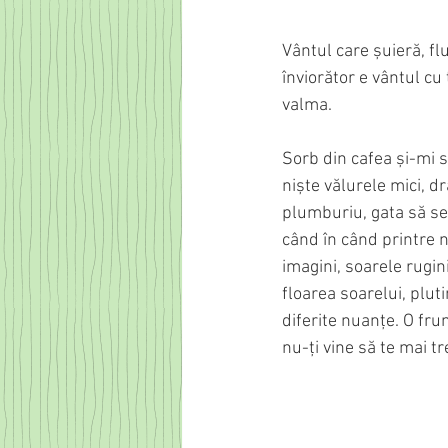
Vântul care șuieră, fl
înviorător e vântul cu
valma.
Sorb din cafea și-mi s
niște vălurele mici, 
plumburiu, gata să se
când în când printre n
imagini, soarele rugin
floarea soarelui, plut
diferite nuanțe. O fru
nu-ți vine să te mai tr