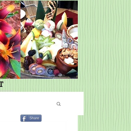
T
Share