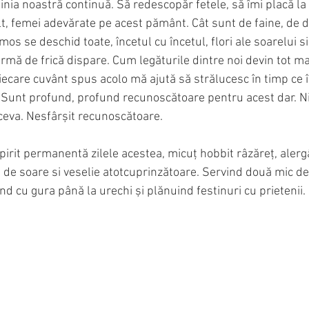
inia noastră continuă. Să redescopăr fetele, să îmi placă la 
, femei adevărate pe acest pământ. Cât sunt de faine, de dif
s se deschid toate, încetul cu încetul, flori ale soarelui si
rmă de frică dispare. Cum legăturile dintre noi devin tot ma
iecare cuvânt spus acolo mă ajută să strălucesc în timp ce îm
ir. Sunt profund, profund recunoscătoare pentru acest dar. Ni
ceva. Nesfârșit recunoscătoare. 
pirit permanentă zilele acestea, micuț hobbit râzăreț, alerg
 de soare si veselie atotcuprinzătoare. Servind două mic de
nd cu gura până la urechi și plănuind festinuri cu prietenii.