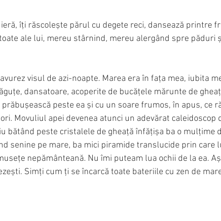
uieră, îți răscolește părul cu degete reci, dansează printre f
 toate ale lui, mereu stârnind, mereu alergând spre păduri și
avurez visul de azi-noapte. Marea era în fața mea, iubita m
drăguțe, dansatoare, acoperite de bucățele mărunte de gheaț
 prăbușească peste ea și cu un soare frumos, în apus, ce r
ori. Movuliul apei devenea atunci un adevărat caleidoscop de
iu bătând peste cristalele de gheață înfățișa ba o mulțime d
ind senine pe mare, ba mici piramide translucide prin care 
musețe nepământeană. Nu îmi puteam lua ochii de la ea. Așa 
ezești. Simți cum ți se încarcă toate bateriile cu zen de mare