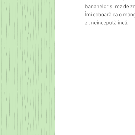
bananelor și roz de zm
Îmi coboară ca o mâng
zi, neîncepută încă.