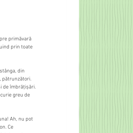
spre primăvară 
uind prin toate 
 stânga, din 
, pătrunzători. 
 de îmbrățișări. 
ucurie greu de 
una! Ah, nu pot 
on. Ce 