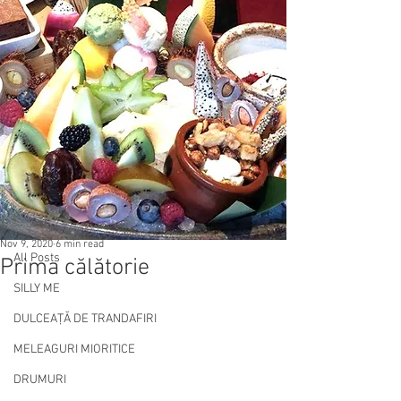
Post
All Posts
Nov 9, 2020
6 min read
All Posts
Prima călătorie
SILLY ME
DULCEAȚĂ DE TRANDAFIRI
MELEAGURI MIORITICE
DRUMURI