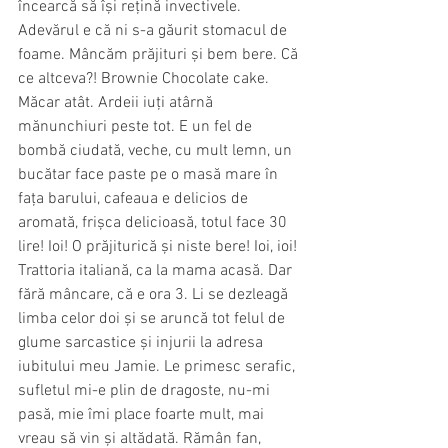
încearcă să își rețină invectivele. 
Adevărul e că ni s-a găurit stomacul de 
foame. Mâncăm prăjituri și bem bere. Că 
ce altceva?! Brownie Chocolate cake. 
Măcar atât. Ardeii iuți atârnă 
mănunchiuri peste tot. E un fel de 
bombă ciudată, veche, cu mult lemn, un 
bucătar face paste pe o masă mare în 
fața barului, cafeaua e delicios de 
aromată, frișca delicioasă, totul face 30 
lire! Ioi! O prăjiturică și niste bere! Ioi, ioi! 
Trattoria italiană, ca la mama acasă. Dar 
fără mâncare, că e ora 3. Li se dezleagă 
limba celor doi și se aruncă tot felul de 
glume sarcastice și injurii la adresa 
iubitului meu Jamie. Le primesc serafic, 
sufletul mi-e plin de dragoste, nu-mi 
pasă, mie îmi place foarte mult, mai 
vreau să vin și altădată. Rămân fan, 