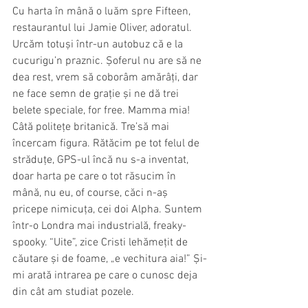
Cu harta în mână o luăm spre Fifteen, 
restaurantul lui Jamie Oliver, adoratul. 
Urcăm totuși într-un autobuz că e la 
cucurigu’n praznic. Șoferul nu are să ne 
dea rest, vrem să coborâm amărâți, dar 
ne face semn de grație și ne dă trei 
belete speciale, for free. Mamma mia! 
Câtă politețe britanică. Tre’să mai 
încercam figura. Rătăcim pe tot felul de 
străduțe, GPS-ul încă nu s-a inventat, 
doar harta pe care o tot răsucim în 
mână, nu eu, of course, căci n-aș 
pricepe nimicuța, cei doi Alpha. Suntem 
într-o Londra mai industrială, freaky-
spooky. “Uite”, zice Cristi lehămețit de 
căutare și de foame, „e vechitura aia!” Și-
mi arată intrarea pe care o cunosc deja 
din cât am studiat pozele. 