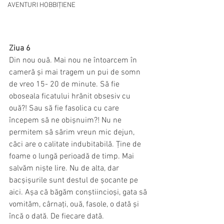
AVENTURI HOBBIȚIENE
Ziua 6
Din nou ouă. Mai nou ne întoarcem în 
cameră și mai tragem un pui de somn 
de vreo 15- 20 de minute. Să fie 
oboseala ficatului hrănit obsesiv cu 
ouă?! Sau să fie fasolica cu care 
începem să ne obișnuim?! Nu ne 
permitem să sărim vreun mic dejun, 
căci are o calitate indubitabilă. Ține de 
foame o lungă perioadă de timp. Mai 
salvăm niște lire. Nu de alta, dar 
bacșișurile sunt destul de șocante pe 
aici. Așa că băgăm conștiincioși, gata să 
vomităm, cârnați, ouă, fasole, o dată și 
încă o dată. De fiecare dată.