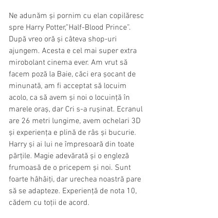
Ne adunăm și pornim cu elan copilăresc 
spre Harry Potter,”Half-Blood Prince”. 
După vreo oră și câteva shop-uri 
ajungem. Acesta e cel mai super extra 
mirobolant cinema ever. Am vrut să 
facem poză la Baie, căci era șocant de 
minunată, am fi acceptat să locuim 
acolo, ca să avem și noi o locuință în 
marele oraș, dar Cri s-a rușinat. Ecranul 
are 26 metri lungime, avem ochelari 3D 
și experiența e plină de râs și bucurie. 
Harry și ai lui ne împresoară din toate 
părțile. Magie adevărată și o engleză 
frumoasă de o pricepem și noi. Sunt 
foarte hâhâiți, dar urechea noastră pare 
să se adapteze. Experiență de nota 10, 
cădem cu toții de acord. 