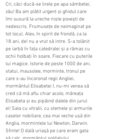
Cri, căci ducă-se lirele pe apa sâmbetei, 
zău! Ba am plătit urgent și ghidul care 
îmi susură la ureche niște povești de 
nedescris. Frumusețe de neimaginat pe 
tot locul. Alex, în spirit de frondă, ca la 
18 ani, de! nu a vrut să intre. S-a tolănit 
pe iarbă în fața catedralei și a rămas cu 
ochii holbați în soare. Fiecare cu puterile 
lui magice. Istorie de peste 1000 de ani, 
statui, mausolee, morminte, tronul pe 
care s-au încoronat regii Angliei, 
mormântul Elisabetei I, nu-mi venea să 
cred că mă aflu chiar acolo, măreața 
Elisabeta și eu pipăind dalele din jurul 
ei! Sala cu vitralii, cu stemele și armurile 
caselor nobiliare, cea mai veche ușă din 
Anglia, mormintele lui Newton, Darwin. 
Sfinte! O dală uriașă pe care eram gata 
să calc, mormântul soldatului 