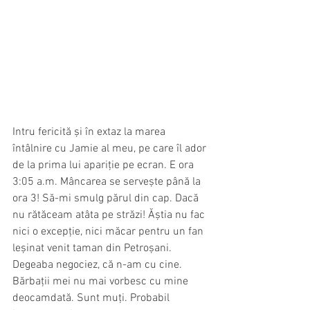
Intru fericită și în extaz la marea 
întâlnire cu Jamie al meu, pe care îl ador 
de la prima lui apariție pe ecran. E ora 
3:05 a.m. Mâncarea se servește până la 
ora 3! Să-mi smulg părul din cap. Dacă 
nu rătăceam atâta pe străzi! Ăștia nu fac 
nici o excepție, nici măcar pentru un fan 
leșinat venit taman din Petroșani. 
Degeaba negociez, că n-am cu cine. 
Bărbații mei nu mai vorbesc cu mine 
deocamdată. Sunt muți. Probabil 