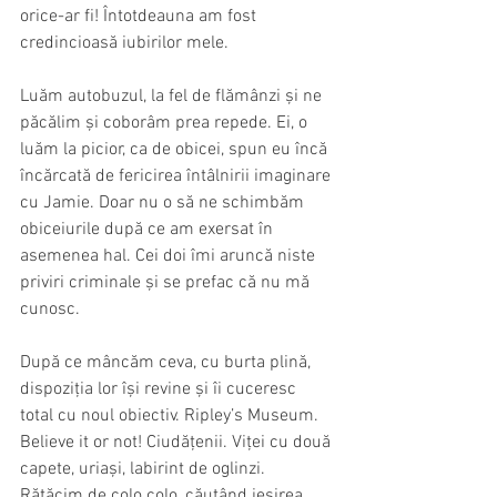
orice-ar fi! Întotdeauna am fost 
credincioasă iubirilor mele.
Luăm autobuzul, la fel de flămânzi și ne 
păcălim și coborâm prea repede. Ei, o 
luăm la picior, ca de obicei, spun eu încă 
încărcată de fericirea întâlnirii imaginare 
cu Jamie. Doar nu o să ne schimbăm 
obiceiurile după ce am exersat în 
asemenea hal. Cei doi îmi aruncă niste 
priviri criminale și se prefac că nu mă 
cunosc. 
După ce mâncăm ceva, cu burta plină, 
dispoziția lor își revine și îi cuceresc 
total cu noul obiectiv. Ripley’s Museum. 
Believe it or not! Ciudățenii. Viței cu două 
capete, uriași, labirint de oglinzi. 
Rătăcim de colo colo, căutând ieșirea, 