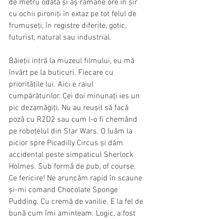
de metru odată și aș rămâne ore în șir 
cu ochii pironiți în extaz pe tot felul de 
frumuseți, în registre diferite, gotic, 
futurist, natural sau industrial. 
Băieții intră la muzeul filmului, eu mă 
învârt pe la buticuri. Fiecare cu 
prioritățile lui. Aici e raiul 
cumpărăturilor. Cei doi minunați ies un 
pic dezamăgiți. Nu au reușit să facă 
poză cu R2D2 sau cum l-o fi chemând 
pe roboțelul din Star Wars. O luăm la 
picior spre Picadilly Circus și dăm 
accidental peste simpaticul Sherlock 
Holmes. Sub formă de pub, of course. 
Ce fericire! Ne aruncăm rapid în scaune 
și-mi comand Chocolate Sponge 
Pudding. Cu cremă de vanilie. E la fel de 
bună cum îmi aminteam. Logic, a fost 