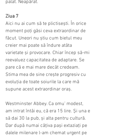
palat. Neapărat.
Ziua 7
Aici nu ai cum să te plictisești. În orice 
moment poți găsi ceva extraordinar de 
făcut. Uneori nu știu cum bietul meu 
creier mai poate să îndure atâta 
varietate și provocare. Chiar încep să-mi 
reevaluez capacitatea de adaptare. Se 
pare că e mai mare decât credeam. 
Stima mea de sine crește progresiv cu 
evoluția de toate soiurile la care mă 
supune acest extraordinar oraș.
Westminster Abbey. Ca omu’ modest, 
am intrat întâi eu, că era 15 lire. Și una e 
să dai 30 la pub, și alta pentru cultură. 
Dar după numai câțiva pași extaziați pe 
dalele milenare l-am chemat urgent pe 