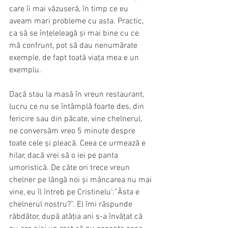
care îi mai văzuseră, în timp ce eu 
aveam mari probleme cu asta. Practic, 
ca să se înțeleleagă și mai bine cu ce 
mă confrunt, pot să dau nenumărate 
exemple, de fapt toată viața mea e un 
exemplu.  
Dacă stau la masă în vreun restaurant, 
lucru ce nu se întâmplă foarte des, din 
fericire sau din păcate, vine chelnerul, 
ne conversăm vreo 5 minute despre 
toate cele și pleacă. Ceea ce urmează e 
hilar, dacă vrei să o iei pe panta 
umoristică. De câte ori trece vreun 
chelner pe lângă noi și mâncarea nu mai 
vine, eu îl întreb pe Cristinelu’:”Ăsta e 
chelnerul nostru?”. El îmi răspunde 
răbdător, după atâția ani s-a învățat că 