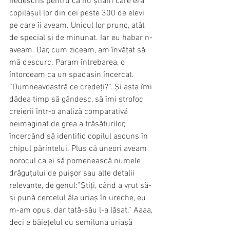
nedescris pentru că nu știam care era 
copilașul lor din cei peste 300 de elevi 
pe care îi aveam. Unicul lor prunc, atât 
de special și de minunat. Iar eu habar n-
aveam. Dar, cum ziceam, am învățat să 
mă descurc. Param întrebarea, o 
întorceam ca un spadasin încercat. 
“Dumneavoastră ce credeți?”. Și asta îmi 
dădea timp să gândesc, să îmi strofoc 
creierii într-o analiză comparativă 
neimaginat de grea a trăsăturilor, 
încercând să identific copilul ascuns în 
chipul părintelui. Plus că uneori aveam 
norocul ca ei să pomenească numele 
drăguțului de puișor sau alte detalii 
relevante, de genul:”Știți, când a vrut să-
și pună cercelul ăla uriaș în ureche, eu 
m-am opus, dar tată-său l-a lăsat.” Aaaa, 
deci e băiețelul cu semiluna uriașă 