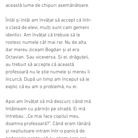
această lume de chipuri asemănătoare. 
Întâi și întâi am învățat să accept că într-
o clasă de elevi, mulți sunt cam gemeni 
identici. Am învățat că trebuie să le 
rostesc numele cât mai rar. Nu de alta, 
dar mereu ziceam Bogdan și el era 
Octavian. Sau viceversa. Și ei, drăguțeii, 
au trebuit să accepte că această 
profesoară nu le știe numele și mereu îi 
încurcă. După un timp am început să le 
explic că eu am o problemă, nu ei. 
Apoi am învățat să mă descurc când mă 
întâlneam cu părinții pe stradă. Ei mă 
întrebau: „Ce mai face copilul meu, 
doamna profesoară?”. Când eram tânără 
și neștiutoare intram într-o panică de 