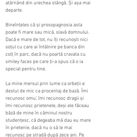
atârnând din urechea stângă. Și așa mai 
departe.
Bineînțeles că și prosopagnosia asta 
poate fi mare sau mică, slavă domnului. 
Dacă e mare de tot, nu îți recunoști nici 
soțul cu care ai întâlnire pe banca din 
colț în parc, dacă nu poartă cravata cu 
smiley faces pe care ți-a spus că o ia 
special pentru tine. 
La mine mersul prin lume ca orbeții e 
destul de mic ca procentaj de bază. Îmi 
recunosc omu’, îmi recunosc dragii și 
îmi recunosc prietenele, deși ele făceau 
bâză de mine în căminul nostru 
studențesc, că degeaba mă dau eu mare 
în prietenie, dacă nu o să le mai 
recunosc pe stradă după zece ani. Pe 