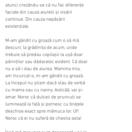
atunci crezându-se că nu fac diferențe 
faciale din cauza aiurelii și visării 
continue. Din cauza nepăsării 
existențiale.
M-am gândit cu groază cum o să mă 
descurc la grădinița de acum, unde 
trebuie să predau copilașii la ușă doar 
părinților sau dădacelor, evident. Că doar 
nu o să-i dau de aiurea. Mamma mia, 
am încurcat-o, m-am gândit cu groază. 
La început nu știam dacă stau de vorbă 
cu mama sau cu nanny. Aolicăă, vai și-
amar. Noroc că dulceii de pruncuți se 
luminează la față și pornesc cu brațele 
deschise exact spre mămuca lor. Uf! 
Noroc că ei nu suferă de chestia asta!