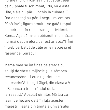
nu are nici un rost să nu accepte ceea 
ce nu poate fi schimbat, “Nu, nu e ăsta. 
Uite, e ăla cu părul închis la culoare. “ 
Dar dacă toți au părul negru, m-am ras. 
Până învăț figura omului, se gată timpul 
de petrecut în restaurant și arividerci, 
Roma. Așa că m-am obișnuit, nici măcar 
nu mai depun efort, ce rost ar avea?!  Îmi 
întreb bărbatul de câte ori e nevoie și el 
răspunde. Săracu’!
Mama mea se întâlnea pe stradă cu 
adulți de vârstă mijlocie și le zâmbea 
recunoscându-i cu o ușurință de 
nedescris:”A, tu ești Gigel, din clasa a V-
a B, banca a treia, rândul de la 
ferreastră.” Absolut uimitor. Mă lua cu 
leșin de fiecare dată în fața acestei 
măiestrii ieșite din limitele universului 