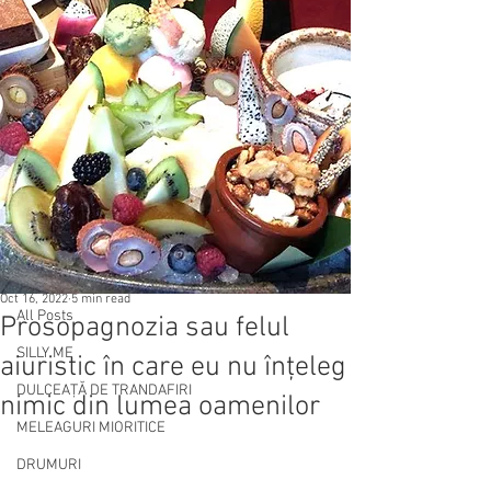
Post
All Posts
Oct 16, 2022
5 min read
All Posts
Prosopagnozia sau felul
SILLY ME
aiuristic în care eu nu înțeleg
DULCEAȚĂ DE TRANDAFIRI
nimic din lumea oamenilor
MELEAGURI MIORITICE
DRUMURI