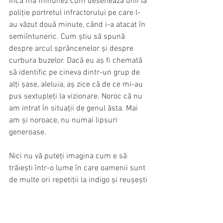
Încă mă minunez cum desenează unii la 
poliție portretul infractorului pe care l-
au văzut două minute, când i-a atacat în 
semiîntuneric. Cum știu să spună 
despre arcul sprâncenelor și despre 
curbura buzelor. Dacă eu aș fi chemată 
să identific pe cineva dintr-un grup de 
alți șase, aleluia, aș zice că de ce mi-au 
pus sextupleți la vizionare. Noroc că nu 
am intrat în situații de genul ăsta. Mai 
am și noroace, nu numai lipsuri 
generoase.
Nici nu vă puteți imagina cum e să 
trăiești într-o lume în care oamenii sunt 
de multe ori repetiții la indigo și reușești 
să îi distingi cu ușurință mai ales pe cei 
care și-au tatuat un papagal pe frunte 
sau și-au pus trei piercinguri în nas. 