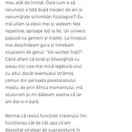
meu atât de limitat. Oare cum e să 
recunoști o față după treizeci de ani și 
nenumărate schimbări fiziologice?! Eu 
mă uitam la elevii mei și vedeam fețe 
repetitive, aproape toți la fel. Un univers 
populat cu gemeni și tripleți. La început, 
mai deschideam gura și întrebam 
stupizenii de genul: “Voi sunteți frați?”. 
Când aflam că Ionel și Gheorghiță nu 
aveau nici cea mai mică legătură unul 
cu altul, decât eventualul strămoș 
comun 
din perioada pleistocenului 
mediu, de prin Africa momentului, mă 
scuturam și-mi dădeam seama că iar 
am dat-o-n bară.
Normal că restul funcțiilor creierului îmi 
funcționau cât de cât, așa că am 
dezvoltat strategii de supraviețuire în 