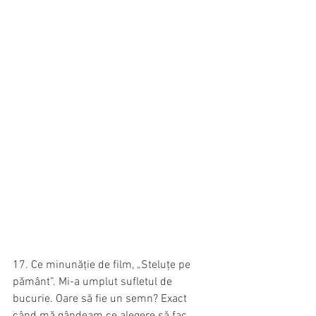
17. Ce minunăție de film, „Steluțe pe 
pământ”. Mi-a umplut sufletul de 
bucurie. Oare să fie un semn? Exact 
când mă gândeam ce alegere să fac.