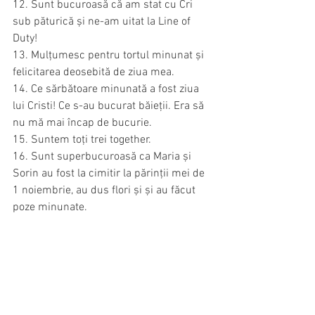
12. Sunt bucuroasă că am stat cu Cri 
sub păturică și ne-am uitat la Line of 
Duty!
13. Mulțumesc pentru tortul minunat și 
felicitarea deosebită de ziua mea.
14. Ce sărbătoare minunată a fost ziua 
lui Cristi! Ce s-au bucurat băieții. Era să 
nu mă mai încap de bucurie.
15. Suntem toți trei together.
16. Sunt superbucuroasă ca Maria și 
Sorin au fost la cimitir la părinții mei de 
1 noiembrie, au dus flori și și au făcut 
poze minunate.