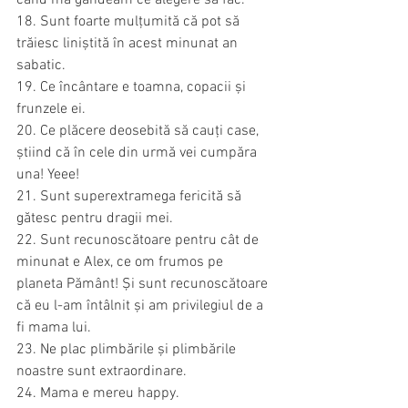
18. Sunt foarte mulțumită că pot să 
trăiesc liniștită în acest minunat an 
sabatic.
19. Ce încântare e toamna, copacii și 
frunzele ei.
20. Ce plăcere deosebită să cauți case, 
știind că în cele din urmă vei cumpăra 
una! Yeee!
21. Sunt superextramega fericită să 
gătesc pentru dragii mei.
22. Sunt recunoscătoare pentru cât de 
minunat e Alex, ce om frumos pe 
planeta Pământ! Și sunt recunoscătoare 
că eu l-am întâlnit și am privilegiul de a 
fi mama lui.
23. Ne plac plimbările și plimbările 
noastre sunt extraordinare.
24. Mama e mereu happy.