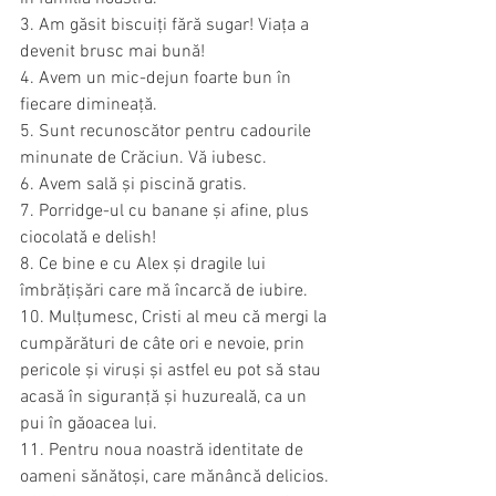
3. Am găsit biscuiți fără sugar! Viața a 
devenit brusc mai bună!
4. Avem un mic-dejun foarte bun în 
fiecare dimineață.
5. Sunt recunoscător pentru cadourile 
minunate de Crăciun. Vă iubesc.
6. Avem sală și piscină gratis.
7. Porridge-ul cu banane și afine, plus 
ciocolată e delish!
8. Ce bine e cu Alex și dragile lui 
îmbrățișări care mă încarcă de iubire.
10. Mulțumesc, Cristi al meu că mergi la 
cumpărături de câte ori e nevoie, prin 
pericole și viruși și astfel eu pot să stau 
acasă în siguranță și huzureală, ca un 
pui în găoacea lui.
11. Pentru noua noastră identitate de 
oameni sănătoși, care mănâncă delicios.