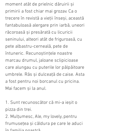
moment atât de prielnic dăruirii și 
primirii a fost chiar mai grozav. Ca o 
trecere în revistă a vieții înseși, această 
fantabuloasă alergare prin iarbă, uneori 
răcoroasă și presărată cu licuricii 
seninului, alteori atât de friguroasă, cu 
pete albastru-cerneală, pete de 
întuneric. Recunoștințele noastre 
marcau drumul, jaloane sclipicioase 
care alungau cu puterile lor pâlpâitoare 
umbrele. Râs și dulceață de caise. Asta 
a fost pentru noi borcanul cu pricina. 
Mai facem și la anul.
1. Sunt recunoscător că mi-a ieșit o 
pizza din trei.
2. Mulțumesc, Ale, my lovely, pentru 
frumusețea și căldura pe care le aduci 
în familia noastră.