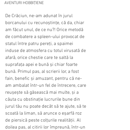
AVENTURI HOBBIȚIENE
De Crăciun, ne-am adunat în jurul 
borcanului cu recunoștințe, că da, chiar 
am făcut unul, de ce nu?! Orice metodă 
de combatere a spleen-ului provocat de 
statul între patru pereți, a spaimei 
induse de atmosfera cu totul virusată de 
afară, orice chestie care te saltă la 
suprafața apei e bună și chiar foarte 
bună. Primul pas, al scrierii lor, a fost 
fain, benefic și amuzant, pentru că ne-
am ambalat într-un fel de întrecere, care 
reușește să găsească mai multe, și a 
căuta cu obstinație lucrurile bune din 
jurul tău nu poate decât să te ajute, să te 
scoată la liman, să arunce o eșarfă roz 
de piersică peste colțurile realității. Al 
doilea pas, al citirii lor împreună, într-un 