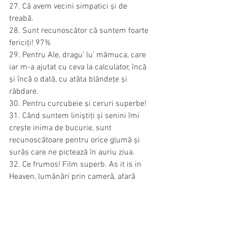
27. Că avem vecini simpatici și de 
treabă.
28. Sunt recunoscător că suntem foarte 
fericiți! 97%
29. Pentru Ale, dragu’ lu’ mămuca, care 
iar m-a ajutat cu ceva la calculator, încă 
și încă o dată, cu atâta blândețe și 
răbdare.
30. Pentru curcubeie și ceruri superbe!
31. Când suntem liniștiți și senini îmi 
crește inima de bucurie, sunt 
recunoscătoare pentru orice glumă și 
surâs care ne pictează în auriu ziua.
32. Ce frumos! Film superb. As it is in 
Heaven, lumânări prin cameră, afară 
artificii în ploaie, cald înăuntru, sub 
păturică, nu mă mai satur să mă uit la 
frumusețea de jur împrejurul meu. Mi-e 
sufletul plin de dulceață.