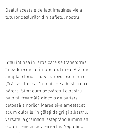
Dealul acesta e de fapt imaginea vie a 
tuturor dealurilor din sufletul nostru.
Stau întinsă în iarba care se transformă 
în pădure de jur împrejurul meu. Atât de 
simplă e fericirea. Se strevezesc norii o 
țâră, se strecoară un pic de albastru ca o 
părere. Simt cum adevăratul albastru 
palpită, freamătă dincolo de bariera 
cețoasă a norilor. Marea și-a amestecat 
acum culorile, în găleți de gri și albastru, 
vărsate la grămadă, așteptând lumina să 
o dumirească ce vrea să fie. Neputând 