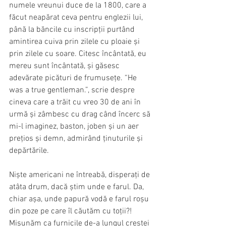
numele vreunui duce de la 1800, care a 
făcut neapărat ceva pentru englezii lui, 
până la băncile cu inscripții purtând 
amintirea cuiva prin zilele cu ploaie și 
prin zilele cu soare. Citesc încântată, eu 
mereu sunt încântată, și găsesc 
adevărate picături de frumusețe. “He 
was a true gentleman.”, scrie despre 
cineva care a trăit cu vreo 30 de ani în 
urmă și zâmbesc cu drag când încerc să 
mi-l imaginez, baston, joben și un aer 
prețios și demn, admirând ținuturile și 
depărtările.
Niște americani ne întreabă, disperați de 
atâta drum, dacă știm unde e farul. Da, 
chiar așa, unde papură vodă e farul roșu 
din poze pe care îl căutăm cu toții?! 
Mișunăm ca furnicile de-a lungul crestei 