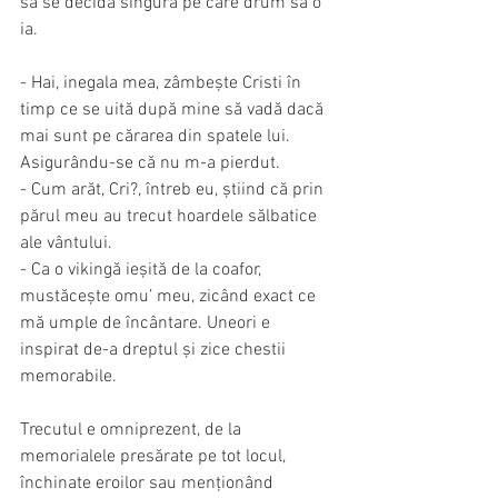
să se decidă singură pe care drum să o 
ia.
- Hai, inegala mea, zâmbește Cristi în 
timp ce se uită după mine să vadă dacă 
mai sunt pe cărarea din spatele lui. 
Asigurându-se că nu m-a pierdut.
- Cum arăt, Cri?, întreb eu, știind că prin 
părul meu au trecut hoardele sălbatice 
ale vântului. 
- Ca o vikingă ieșită de la coafor, 
mustăcește omu’ meu, zicând exact ce 
mă umple de încântare. Uneori e 
inspirat de-a dreptul și zice chestii 
memorabile.
Trecutul e omniprezent, de la 
memorialele presărate pe tot locul, 
închinate eroilor sau menționând 