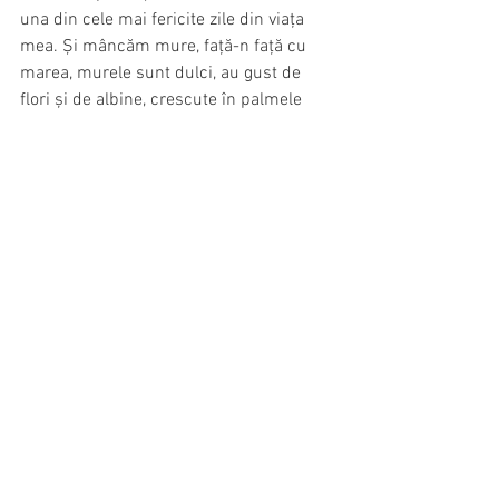
una din cele mai fericite zile din viața 
mea. Și mâncăm mure, față-n față cu 
marea, murele sunt dulci, au gust de 
flori și de albine, crescute în palmele 
sărate ale brizelor, gust de soare și de 
vânt. Nu știu unde e soarele, dar ele l-au 
găsit cândva, l-au sorbit și l-au păstrat 
în acest negru mustos, savuros.
Cristi declară încântat “Toată Anglia-i o 
mură!”, în timp ce îmi culege pumni 
întregi de dulceață, mie, vikingă a 
vântului și hipsteriță nou declarată, mie, 
drăguțica lui nevastă fanfaroană. Tare 