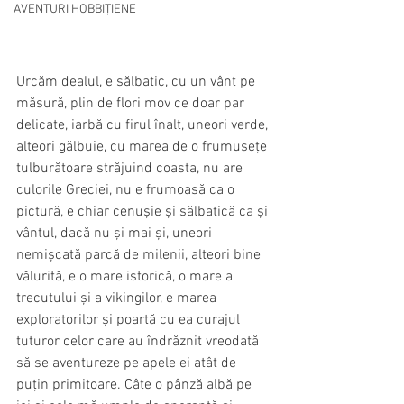
AVENTURI HOBBIȚIENE
Urcăm dealul, e sălbatic, cu un vânt pe 
măsură, plin de flori mov ce doar par 
delicate, iarbă cu firul înalt, uneori verde, 
alteori gălbuie, cu marea de o frumusețe 
tulburătoare străjuind coasta, nu are 
culorile Greciei, nu e frumoasă ca o 
pictură, e chiar cenușie și sălbatică ca și 
vântul, dacă nu și mai și, uneori 
nemișcată parcă de milenii, alteori bine 
vălurită, e o mare istorică, o mare a 
trecutului și a vikingilor, e marea 
exploratorilor și poartă cu ea curajul 
tuturor celor care au îndrăznit vreodată 
să se aventureze pe apele ei atât de 
puțin primitoare. Câte o pânză albă pe 