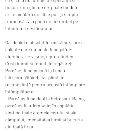
ici și colo mă umple de speranță și 
bucurie, nu știu de ce, poate fiindcă 
orice picătură de alb e pur și simplu 
frumoasă ca o pană de porumbel pe 
întinderea nesfârșitului.
Da, dealul e absolut fermecător și are o 
calitate care nu poate fi negată. E 
atemporal, e veșnic, e pretutindeni.
Cristi (uimit și fericit de regăsire): - 
Parcă aș fi pe poiană la Lonea.
Lili (cam gâfâind, dar plină de 
recunoștință pentru această întâmplare 
întâmplătoare):  
- Parcă aș fi pe deal la Petroșani. Ba nu, 
parcă aș fi la Tomnatic, în copilărie, 
simțind toate aromele cerului și ale 
câmpului, imensitatea lumii și bucuria 
din toată firea.