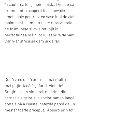
în căutarea lui și nema pișta. Drept e că 
drumul mi-a acoperit toate nevoile 
emoționale pentru vreo șase luni de aici 
înainte, mi-a umplut toate rezervoarele 
de frumusețe și m-a rotunjit în 
perfecțiunea mâinilor lui asprite de vânt. 
Dar n-ar strica să dăm și de far!
După vreo două ore, nici mai mult, nici 
mai puțin, iacătă și farul. Victorie! 
Subțirel, cam singurel, răsărind din 
cerneala algelor și a apelor, taman lângă 
creta albă a coastei netezită parcă de un 
meșter foarte priceput.  Absorb prin toți 