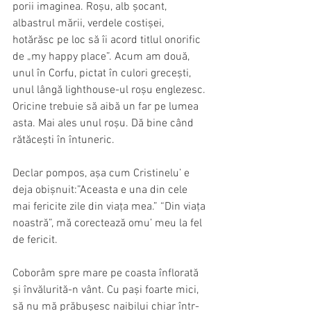
porii imaginea. Roșu, alb șocant, 
albastrul mării, verdele costișei, 
hotărăsc pe loc să îi acord titlul onorific 
de „my happy place”. Acum am două, 
unul în Corfu, pictat în culori grecești, 
unul lângă lighthouse-ul roșu englezesc. 
Oricine trebuie să aibă un far pe lumea 
asta. Mai ales unul roșu. Dă bine când 
rătăcești în întuneric.
Declar pompos, așa cum Cristinelu’ e 
deja obișnuit:”Aceasta e una din cele 
mai fericite zile din viața mea.” “Din viața 
noastră”, mă corectează omu’ meu la fel 
de fericit.
Coborâm spre mare pe coasta înflorată 
și învălurită-n vânt. Cu pași foarte mici, 
să nu mă prăbușesc naibilui chiar într-