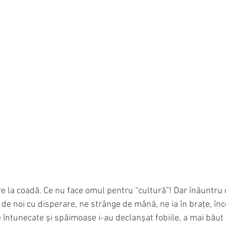
 la coadă. Ce nu face omul pentru “cultură”! Dar înăuntru d
de noi cu disperare, ne strânge de mână, ne ia în braţe, în
e întunecate şi spăimoase i-au declanşat fobiile, a mai băut 