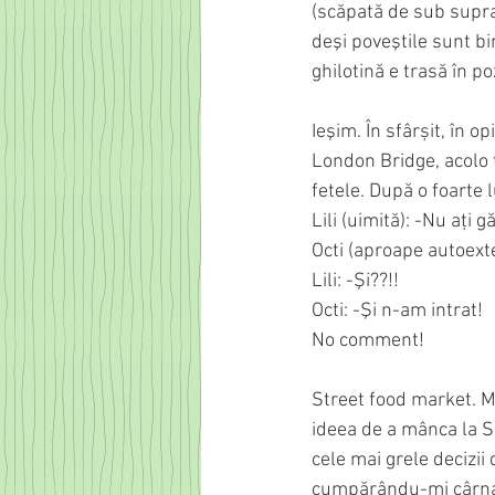
(scăpată de sub supra
deşi poveştile sunt bi
ghilotină e trasă în po
Ieşim. În sfârșit, în 
London Bridge, acolo 
fetele. După o foarte 
Lili (uimită): -Nu aţi g
Octi (aproape autoexte
Lili: -Şi??!!
Octi: -Şi n-am intrat!
No comment!
Street food market. M
ideea de a mânca la S
cele mai grele decizii 
cumpărându-mi cârnați