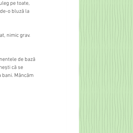
uleg pe toate, 
de-o bluză la 
t, nimic grav. 
ponentele de bază 
nești că se 
ea bani. Mâncăm 