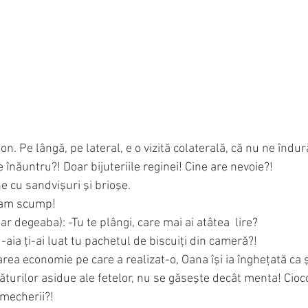
n. Pe lângă, pe lateral, e o vizită colaterală, că nu ne îndu
e înăuntru?! Doar bijuteriile reginei! Cine are nevoie?!
ne cu sandvişuri şi brioşe.
 cam scump!
 degeaba): -Tu te plângi, care mai ai atâtea  lire?
, d-aia ţi-ai luat tu pachetul de biscuiţi din cameră?! 
a economie pe care a realizat-o, Oana îşi ia îngheţată ca şi
ăturilor asidue ale fetelor, nu se găseşte decât menta! Cioco
șmecherii?!