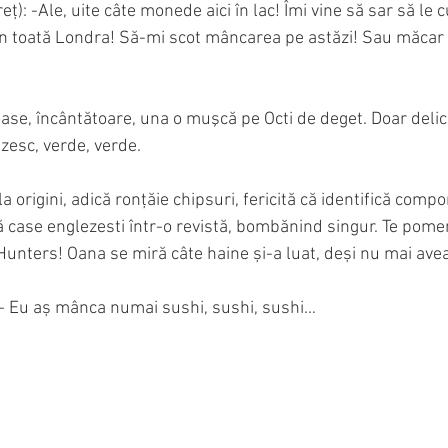
ț): -Ale, uite câte monede aici în lac! Îmi vine să sar să le c
 în toată Londra! Să-mi scot mâncarea pe astăzi! Sau măcar 
oase, încântătoare, una o muşcă pe Octi de deget. Doar delica
esc, verde, verde.
la origini, adică ronțăie chipsuri, fericită că identifică com
tă case englezesti într-o revistă, bombănind singur. Te pome
unters! Oana se miră câte haine și-a luat, deși nu mai av
t): - Eu aș mânca numai sushi, sushi, sushi…