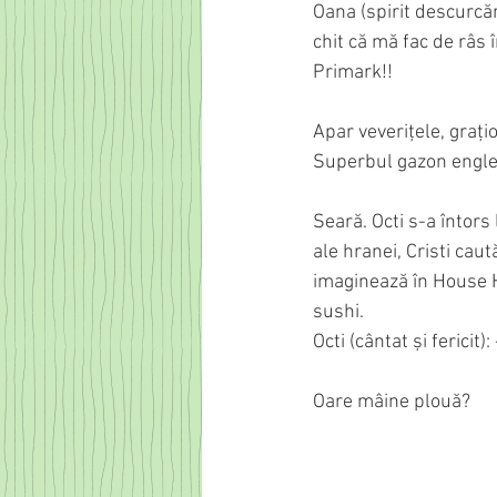
Oana (spirit descurcăre
chit că mă fac de râs
Primark!!
Apar veverițele, graţi
Superbul gazon englez
Seară. Octi s-a întors 
ale hranei, Cristi cau
imaginează în House H
sushi.
Octi (cântat și ferici
Oare mâine plouă?