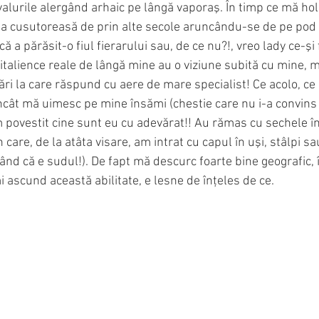
alurile alergând arhaic pe lângă vaporaş. În timp ce mă holb
 cusutoreasă de prin alte secole aruncându-se de pe pod 
 a părăsit-o fiul fierarului sau, de ce nu?!, vreo lady ce-şi 
talience reale de lângă mine au o viziune subită cu mine, ma
bări la care răspund cu aere de mare specialist! Ce acolo, ce 
ncât mă uimesc pe mine însămi (chestie care nu i-a convins d
m povestit cine sunt eu cu adevărat!! Au rămas cu sechele î
n care, de la atâta visare, am intrat cu capul în uşi, stâlpi s
ând că e sudul!). De fapt mă descurc foarte bine geografic, 
i ascund această abilitate, e lesne de înţeles de ce. 