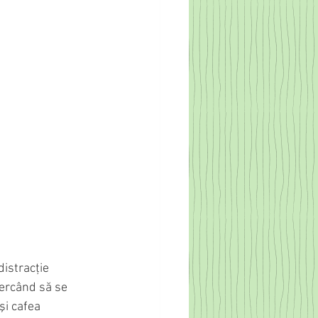
istracţie 
cercând să se 
şi cafea 