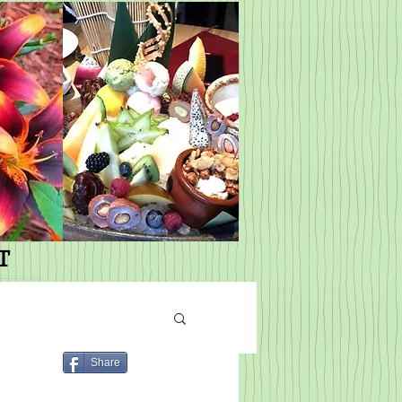
T
Share