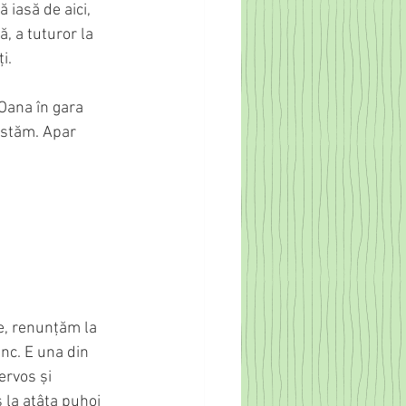
iasă de aici, 
, a tuturor la 
i.
 Oana în gara 
 stăm. Apar 
e, renunţăm la 
c. E una din 
ervos și 
la atâta puhoi 