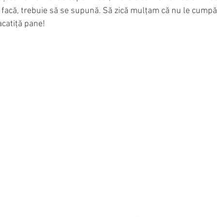
ă facă, trebuie să se supună. Să zică mulțam că nu le cump
acatiță pane!