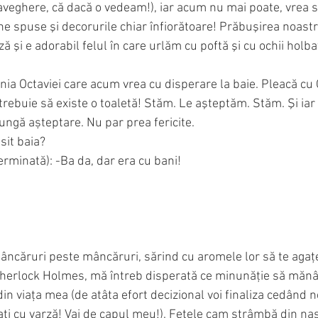
veghere, că dacă o vedeam!), iar acum nu mai poate, vrea să 
ne spuse şi decorurile chiar înfiorătoare! Prăbuşirea noastră
ză şi e adorabil felul în care urlăm cu poftă şi cu ochii holbaţ
opinia Octaviei care acum vrea cu disperare la baie. Pleacă cu
trebuie să existe o toaletă! Stăm. Le aşteptăm. Stăm. Şi iar
lungă așteptare. Nu par prea fericite.
ăsit baia?
rminată): -Ba da, dar era cu bani!
âncăruri peste mâncăruri, sărind cu aromele lor să te agaţ
herlock Holmes, mă întreb disperată ce minunăţie să mănân
din viaţa mea (de atâta efort decizional voi finaliza cedând n
 cu varză! Vai de capul meu!). Fetele cam strâmbă din nas 