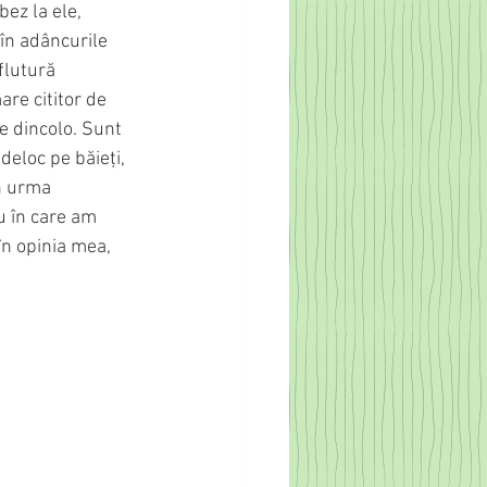
ez la ele, 
în adâncurile 
flutură 
re cititor de 
e dincolo. Sunt 
eloc pe băieţi, 
n urma 
au în care am 
în opinia mea, 