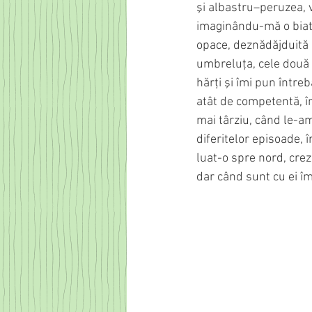
şi albastru–peruzea, v
imaginându-mă o biata
opace, deznădăjduită că
umbreluţa, cele două i
hărţi şi îmi pun între
atât de competentă, î
mai târziu, când le-a
diferitelor episoade, î
luat-o spre nord, crez
dar când sunt cu ei îm