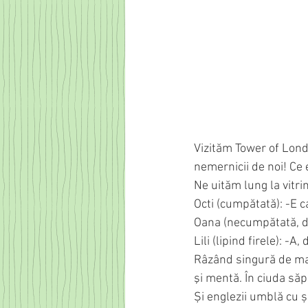
Vizităm Tower of Londo
nemernicii de noi! Ce 
Ne uităm lung la vitri
Octi (cumpătată): -E
Oana (necumpătată, dar
Lili (lipind firele): -A
Râzând singură de mare
şi mentă. În ciuda săp
Și englezii umblă cu 