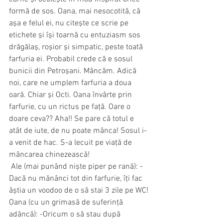
formă de sos. Oana, mai nesocotită, că 
aşa e felul ei, nu citeşte ce scrie pe 
etichete şi îşi toarnă cu entuziasm sos 
drăgălaş, roşior şi simpatic, peste toată 
farfuria ei. Probabil crede că e sosul 
bunicii din Petroşani. Mâncăm. Adică 
noi, care ne umplem farfuria a doua 
oară. Chiar şi Octi. Oana învârte prin 
farfurie, cu un rictus pe faţă. Oare o 
doare ceva?? Aha!! Se pare că totul e 
atât de iute, de nu poate mânca! Sosul i-
a venit de hac. S-a lecuit pe viaţă de 
mâncarea chinezească!
 Ale (mai punând niște piper pe rană): -
Dacă nu mănânci tot din farfurie, îți fac 
ăștia un voodoo de o să stai 3 zile pe WC!
Oana (cu un grimasă de suferință 
adâncă): -Oricum o să stau după 