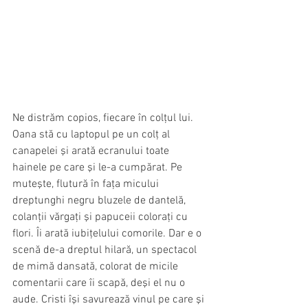
Ne distrăm copios, fiecare în colţul lui. 
Oana stă cu laptopul pe un colţ al 
canapelei şi arată ecranului toate 
hainele pe care şi le-a cumpărat. Pe 
muteşte, flutură în faţa micului 
dreptunghi negru bluzele de dantelă, 
colanţii vărgaţi şi papuceii coloraţi cu 
flori. Îi arată iubiţelului comorile. Dar e o 
scenă de-a dreptul hilară, un spectacol 
de mimă dansată, colorat de micile 
comentarii care îi scapă, deşi el nu o 
aude. Cristi îşi savurează vinul pe care şi 