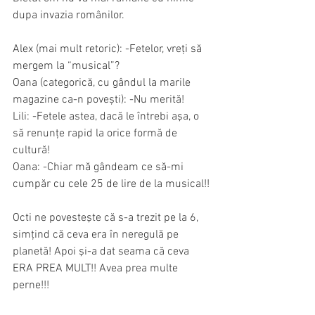
dupa invazia românilor.
Alex (mai mult retoric): -Fetelor, vreți să 
mergem la “musical”?
Oana (categorică, cu gândul la marile 
magazine ca-n povești): -Nu merită!
Lili: -Fetele astea, dacă le întrebi aşa, o 
să renunţe rapid la orice formă de 
cultură!
Oana: -Chiar mă gândeam ce să-mi 
cumpăr cu cele 25 de lire de la musical!!
Octi ne povesteşte că s-a trezit pe la 6, 
simţind că ceva era în neregulă pe 
planetă! Apoi şi-a dat seama că ceva 
ERA PREA MULT!! Avea prea multe 
perne!!!