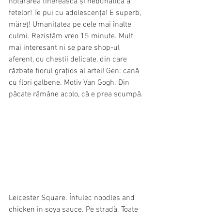
hotărârea tinerească și nebunatică a 
fetelor! Te pui cu adolescența! E superb, 
măreț! Umanitatea pe cele mai înalte 
culmi. Rezistăm vreo 15 minute. Mult 
mai interesant ni se pare shop-ul 
aferent, cu chestii delicate, din care 
răzbate fiorul grațios al artei! Gen: cană 
cu flori galbene. Motiv Van Gogh. Din 
păcate rămâne acolo, că e prea scumpă.
Leicester Square. Înfulec noodles and 
chicken in soya sauce. Pe stradă. Toate 