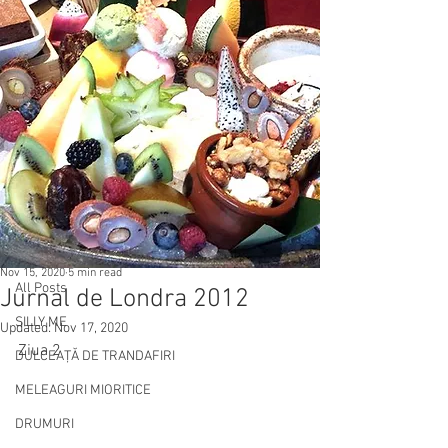
Post
All Posts
Nov 15, 2020
5 min read
All Posts
Jurnal de Londra 2012
SILLY ME
Updated:
Nov 17, 2020
Ziua 2
DULCEAȚĂ DE TRANDAFIRI
MELEAGURI MIORITICE
DRUMURI