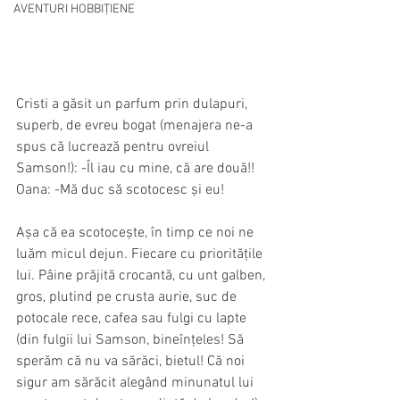
AVENTURI HOBBIȚIENE
Cristi a găsit un parfum prin dulapuri, 
superb, de evreu bogat (menajera ne-a 
spus că lucrează pentru ovreiul 
Samson!): -Îl iau cu mine, că are două!!
Oana: -Mă duc să scotocesc și eu!
Așa că ea scotocește, în timp ce noi ne 
luăm micul dejun. Fiecare cu prioritățile 
lui. Pâine prăjită crocantă, cu unt galben, 
gros, plutind pe crusta aurie, suc de 
potocale rece, cafea sau fulgi cu lapte 
(din fulgii lui Samson, bineînțeles! Să 
sperăm că nu va sărăci, bietul! Că noi 
sigur am sărăcit alegând minunatul lui 