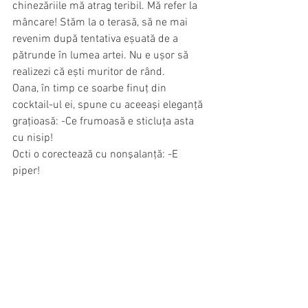
chinezăriile mă atrag teribil. Mă refer la 
mâncare! Stăm la o terasă, să ne mai 
revenim după tentativa eșuată de a 
pătrunde în lumea artei. Nu e ușor să 
realizezi că ești muritor de rând.
Oana, în timp ce soarbe finuţ din 
cocktail-ul ei, spune cu aceeaşi eleganţă 
graţioasă: -Ce frumoasă e sticluţa asta 
cu nisip!
Octi o corectează cu nonşalanţă: -E 
piper!