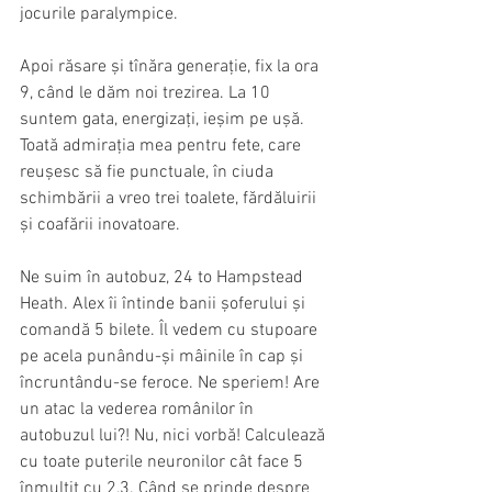
jocurile paralympice.
Apoi răsare și tînăra generație, fix la ora 
9, când le dăm noi trezirea. La 10 
suntem gata, energizați, ieșim pe ușă. 
Toată admirația mea pentru fete, care 
reușesc să fie punctuale, în ciuda 
schimbării a vreo trei toalete, fărdăluirii 
și coafării inovatoare. 
Ne suim în autobuz, 24 to Hampstead 
Heath. Alex îi întinde banii șoferului și 
comandă 5 bilete. Îl vedem cu stupoare 
pe acela punându-și mâinile în cap și 
încruntându-se feroce. Ne speriem! Are 
un atac la vederea românilor în 
autobuzul lui?! Nu, nici vorbă! Calculează 
cu toate puterile neuronilor cât face 5 
înmulțit cu 2,3. Când se prinde despre 