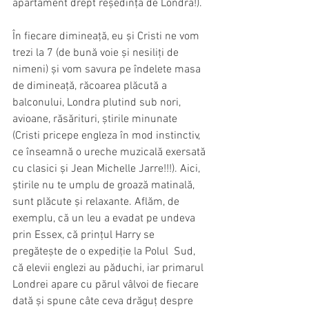
apartament drept reședință de Londra!).
În fiecare dimineață, eu și Cristi ne vom 
trezi la 7 (de bună voie și nesiliți de 
nimeni) și vom savura pe îndelete masa 
de dimineață, răcoarea plăcută a 
balconului, Londra plutind sub nori, 
avioane, răsărituri, știrile minunate 
(Cristi pricepe engleza în mod instinctiv, 
ce înseamnă o ureche muzicală exersată 
cu clasici și Jean Michelle Jarre!!!). Aici, 
știrile nu te umplu de groază matinală, 
sunt plăcute și relaxante. Aflăm, de 
exemplu, că un leu a evadat pe undeva 
prin Essex, că prințul Harry se 
pregătește de o expediție la Polul  Sud, 
că elevii englezi au păduchi, iar primarul 
Londrei apare cu părul vâlvoi de fiecare 
dată și spune câte ceva drăguț despre 