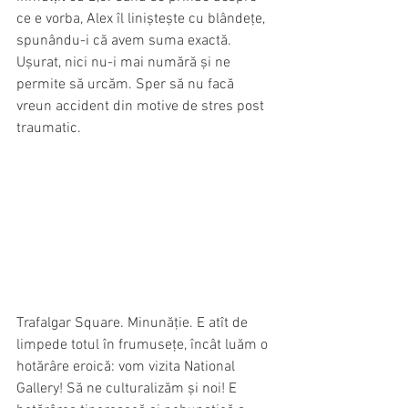
ce e vorba, Alex îl liniștește cu blândețe, 
spunându-i că avem suma exactă. 
Ușurat, nici nu-i mai numără și ne 
permite să urcăm. Sper să nu facă 
vreun accident din motive de stres post 
traumatic.
Trafalgar Square. Minunăție. E atît de 
limpede totul în frumusețe, încât luăm o 
hotărâre eroică: vom vizita National 
Gallery! Să ne culturalizăm și noi! E 