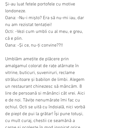
Şi-au luat fetele portofele cu motive 
londoneze.
Oana: -Nu-i mişto? Era să nu-mi iau, dar 
nu am rezistat tentaţiei!
Octi: -Vezi cum umbli cu al meu, e greu, 
că e plin.
Oana: -Şi ce, nu-ţi convine??!!
Umblăm ameţite de plăcere prin 
amalgamul colorat de raţe atârnate în 
vitrine, buticuri, suveniruri, reclame 
strălucitoare şi babilon de limbi. Alegem 
un restaurant chinezesc să mâncăm. 8 
lire de persoană si mănânci cât vrei. Aici 
e de noi. Tăviţe nenumărate îmi fac cu 
ochiul. Octi se uită cu îndoială, nici vorbă 
de piept de pui la grătar! Îşi pune totuşi, 
cu mult curaj, chestii ce seamănă a 
carne şi ocoleşte în mod inspirat orice 