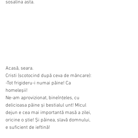
sosalina asta.
Acasă, seara.
Cristi (scotocind după ceva de mâncare): 
-Tot frigideru-i numai pâine! Ca 
homeleşii!
Ne-am aprovizionat, bineînţeles, cu 
delicioasa pâine şi bestialul unt! Micul 
dejun e cea mai importantă masă a zilei, 
oricine o ştie! Și pâinea, slavă domnului, 
e suficient de ieftină!