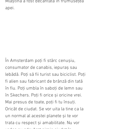
Mlaștina a fost decantată în frumusețea 
apei.
În Amsterdam poți fi stârc cenușiu, 
consumator de canabis, iepuraș sau 
lebădă. Poți să fii turist sau biciclist. Poți 
fi alien sau fabricant de brânză din tată 
în fiu. Poți umbla în saboți de lemn sau 
în Skechers. Poți fi orice și oricine vrei. 
Mai presus de toate, poți fi tu însuți. 
Oricât de ciudat. Se vor uita la tine ca la 
un normal al acestei planete și te vor 
trata cu respect și amabilitate. Nu vor 