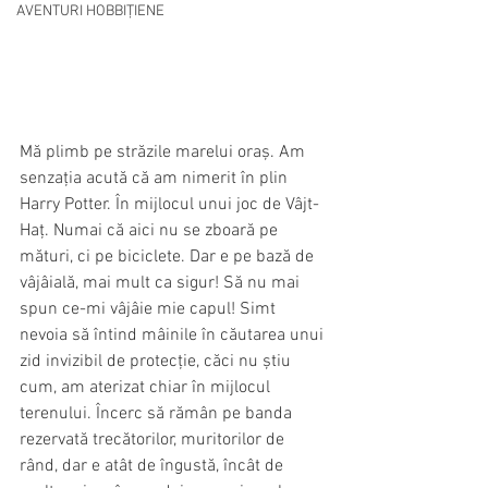
AVENTURI HOBBIȚIENE
Mă plimb pe străzile marelui oraș. Am 
senzația acută că am nimerit în plin 
Harry Potter. În mijlocul unui joc de Vâjt-
Haț. Numai că aici nu se zboară pe 
mături, ci pe biciclete. Dar e pe bază de 
vâjâială, mai mult ca sigur! Să nu mai 
spun ce-mi vâjâie mie capul! Simt 
nevoia să întind mâinile în căutarea unui 
zid invizibil de protecție, căci nu știu 
cum, am aterizat chiar în mijlocul 
terenului. Încerc să rămân pe banda 
rezervată trecătorilor, muritorilor de 
rând, dar e atât de îngustă, încât de 