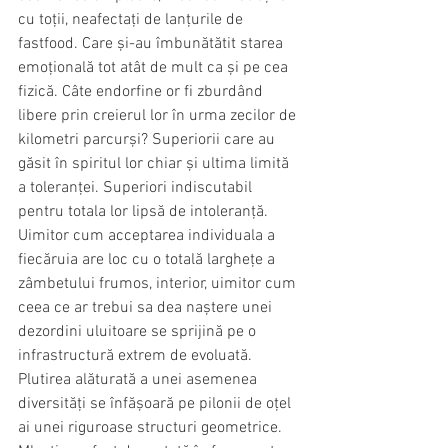
cu toții, neafectați de lanțurile de 
fastfood. Care și-au îmbunătătit starea 
emoțională tot atât de mult ca și pe cea 
fizică. Câte endorfine or fi zburdând 
libere prin creierul lor în urma zecilor de 
kilometri parcurși? Superiorii care au 
găsit în spiritul lor chiar și ultima limită 
a toleranței. Superiori indiscutabil 
pentru totala lor lipsă de intoleranță. 
Uimitor cum acceptarea individuala a 
fiecăruia are loc cu o totală larghețe a 
zâmbetului frumos, interior, uimitor cum 
ceea ce ar trebui sa dea naștere unei 
dezordini uluitoare se sprijină pe o 
infrastructură extrem de evoluată. 
Plutirea alăturată a unei asemenea 
diversități se înfășoară pe pilonii de oțel 
ai unei riguroase structuri geometrice. 