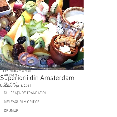
Post
All Posts
Jul 17, 2020
4 min read
All Posts
Superiorii din Amsterdam
SILLY ME
Updated:
Apr 2, 2021
DULCEAȚĂ DE TRANDAFIRI
MELEAGURI MIORITICE
DRUMURI