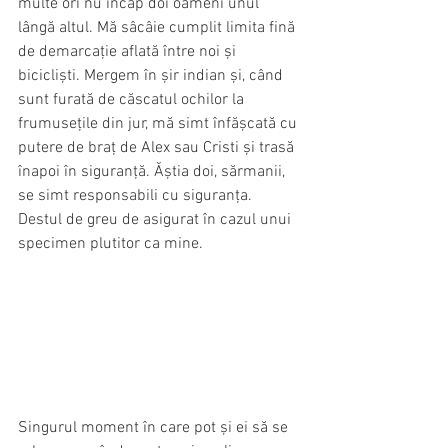
multe ori nu încap doi oameni unul 
lângă altul. Mă sâcâie cumplit limita fină 
de demarcație aflată între noi și 
bicicliști. Mergem în șir indian și, când 
sunt furată de căscatul ochilor la 
frumusețile din jur, mă simt înfășcată cu 
putere de braț de Alex sau Cristi și trasă 
înapoi în siguranță. Ăștia doi, sărmanii, 
se simt responsabili cu siguranța. 
Destul de greu de asigurat în cazul unui 
specimen plutitor ca mine.
Singurul moment în care pot și ei să se 