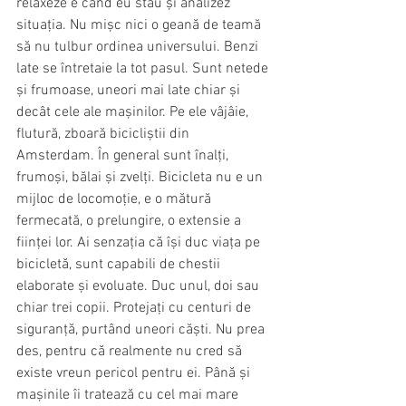
relaxeze e când eu stau și analizez 
situația. Nu mișc nici o geană de teamă 
să nu tulbur ordinea universului. Benzi 
late se întretaie la tot pasul. Sunt netede 
și frumoase, uneori mai late chiar și 
decât cele ale mașinilor. Pe ele vâjâie, 
flutură, zboară bicicliștii din 
Amsterdam. În general sunt înalți, 
frumoși, bălai și zvelți. Bicicleta nu e un 
mijloc de locomoție, e o mătură 
fermecată, o prelungire, o extensie a 
ființei lor. Ai senzația că își duc viața pe 
bicicletă, sunt capabili de chestii 
elaborate și evoluate. Duc unul, doi sau 
chiar trei copii. Protejați cu centuri de 
siguranță, purtând uneori căști. Nu prea 
des, pentru că realmente nu cred să 
existe vreun pericol pentru ei. Până și 
mașinile îi tratează cu cel mai mare 