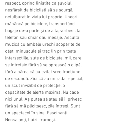
respect, oprind liniștite ca șuvoiul 
nesfârșit de bicicliști să se scurgă, 
netulburat în viața lui proprie. Uneori 
mănâncă pe biciclete, transportând 
bagaje de-o parte și de alta, vorbesc la 
telefon sau chiar dau mesaje. Ascultă 
muzică cu ambele urechi acoperite de 
căști minuscule și trec lin prin toate 
intersecțiile, sute de biciclete, mii, care 
se întretaie fără să se oprească o clipă, 
fără a părea că au ezitat vreo fracțiune 
de secundă. Zici că au un radar special, 
un scut invizibil de protecție, o 
capacitate de alertă maximă. Nu cade 
nici unul. Aș putea să stau să îi privesc 
fără să mă plicitsesc, zile întregi. Sunt 
un spectacol în sine. Fascinanți. 
Nonșalanți, fluizi, frumoși.