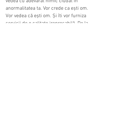
vedea cu adevărat nimic ciudat în 
anormalitatea ta. Vor crede ca ești om. 
Vor vedea că ești om. Și îti vor furniza 
servicii de o calitate ireproșabilă. De la 
un aeroport bine pus la punct, unde am 
văzut pentru prima dată călătorii 
expediindu-și singuri bagajele 
computerizat pe bandă, până la polițiștii 
alerți de peste tot, circulând, normal, pe 
biciclete.
E aproape palpabilă. Continua senzație 
de siguranță inspirată de întregul oras. 
Amsterdamul emană un aer de confort 
urban extraordinar. Canalele 
omniprezente, plutind leneșe în 
curgerea lor sinuoasă, clădirile 
frumoase până la ultima cărămidă, 
aliniindu-se într-o fluiditate 