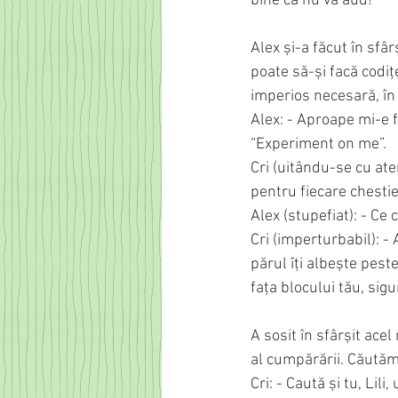
bine că nu vă aud!”
Alex și-a făcut în sfâ
poate să-și facă codițe
imperios necesară, în 
Alex: - Aproape mi-e f
“Experiment on me”.
Cri (uitându-se cu ate
pentru fiecare chestie
Alex (stupefiat): - Ce
Cri (imperturbabil): - 
părul îți albește pest
fața blocului tău, sigu
A sosit în sfârșit ace
al cumpărării. Căutăm 
Cri: - Caută și tu, Lil