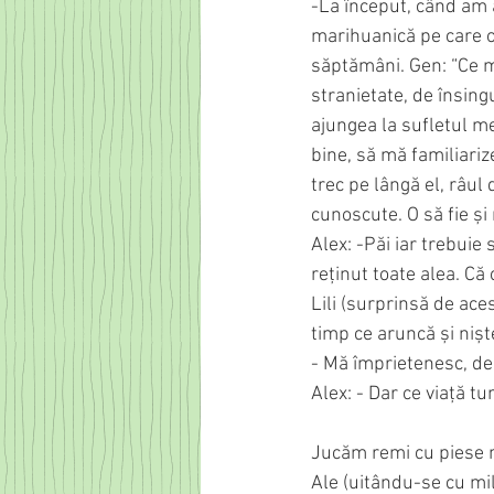
-La început, când am 
marihuanică pe care o 
săptămâni. Gen: “Ce m
stranietate, de însin
ajungea la sufletul me
bine, să mă familiarize
trec pe lângă el, râul 
cunoscute. O să fie ș
Alex: -Păi iar trebuie 
reținut toate alea. Că c
Lili (surprinsă de aces
timp ce aruncă și niște
- Mă împrietenesc, de 
Alex: - Dar ce viață t
Jucăm remi cu piese m
Ale (uitându-se cu mil