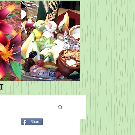
T
Share