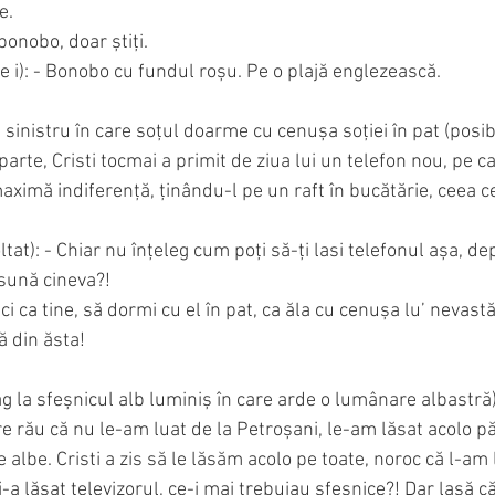
. 
 bonobo, doar știți.
 i): - Bonobo cu fundul roșu. Pe o plajă englezească.
 sinistru în care soțul doarme cu cenușa soției în pat (posibi
arte, Cristi tocmai a primit de ziua lui un telefon nou, pe car
 maximă indiferență, ținându-l pe un raft în bucătărie, ceea c
tat): - Chiar nu înțeleg cum poți să-ți lasi telefonul așa, dep
 sună cineva?!
 din ăsta! 
ag la sfeșnicul alb luminiș în care arde o lumânare albastră)
re rău că nu le-am luat de la Petroșani, le-am lăsat acolo păr
e albe. Cristi a zis să le lăsăm acolo pe toate, noroc că l-am
i-a lăsat televizorul, ce-i mai trebuiau sfeșnice?! Dar lasă că