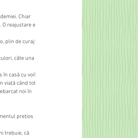
ndemiei. Chiar 
. O reajustare e 
, plin de curaj: 
ulori, câte una 
 în casă cu voi!
n viață când tot 
ebarcat noi în 
omentul prețios 
i trebuie, că 