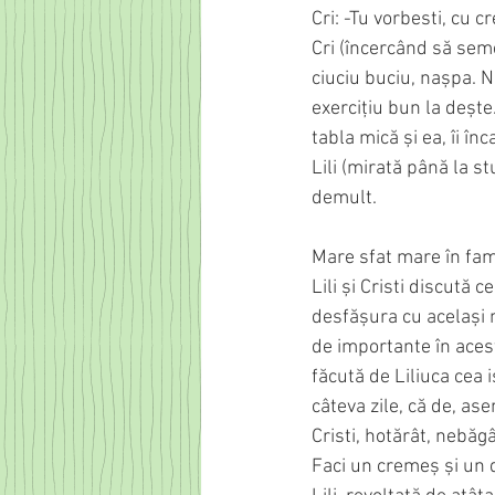
Cri: -Tu vorbesti, cu cr
Cri (încercând să seme
ciuciu buciu, nașpa. N
exercițiu bun la dește.
tabla mică și ea, îi în
Lili (mirată până la s
demult.
Mare sfat mare în fam
Lili și Cristi discută
desfășura cu același nu
de importante în acest 
făcută de Liliuca cea i
câteva zile, că de, as
Cristi, hotărât, nebăg
Faci un cremeș și un d