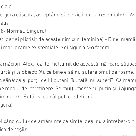
e aici!
cu gura căscată, așteptând să se zică lucruri esențiale): - Ăs
rău? 
ă):- Normal. Singurul. 
, dar și plictisit de aceste nimicuri feminine):- Bine, mamă
i mari drame existențiale. Noi sigur o s-o facem.
ârnăciori. Alex, foarte mulțumit de această mâncare sățioas
curtă și la obiect: “Ai, ce bine e să nu sufere omul de foame.
c sănătos și porții de liliputani. Tu, tată, nu suferi?! Că mama
pe modul de întreținere. Se mulțumește cu puțin și îi ajunge
riminare):- Sufăr și eu cât pot, credeți-mă!
 gura!
xplicând cu lux de amănunte ce simte, deși nu a întrebat-o ni
a de roșii): 