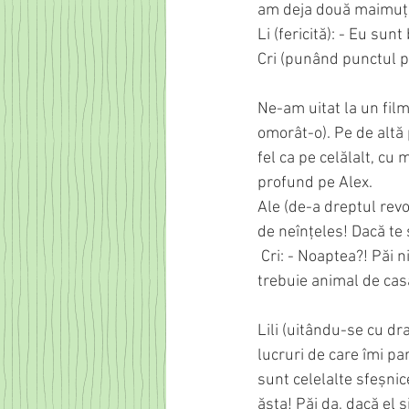
am deja două maimuțe
Li (fericită): - Eu sunt
Cri (punând punctul pe
Ne-am uitat la un film
omorât-o). Pe de altă p
fel ca pe celălalt, cu
profund pe Alex.
Ale (de-a dreptul revol
de neînțeles! Dacă te
 Cri: - Noaptea?! Păi nici ca tine, să dormi cu el în pat, ca ăla cu cenușa lu’ nevastă-sa. Mie nu-mi 
trebuie animal de casă
Lili (uitându-se cu dr
lucruri de care îmi pa
sunt celelalte sfeșnic
ăsta! Păi da, dacă el ș