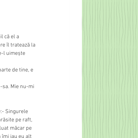
l că el a 
e îl tratează la 
e-l uimește 
arte de tine, e 
:- Singurele 
ăsite pe raft, 
 luat măcar pe 
 îmi iau eu alt 