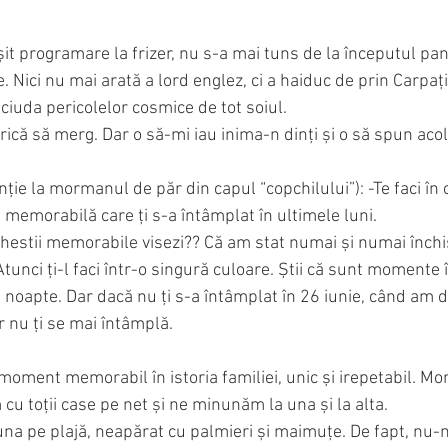
rșit programare la frizer, nu s-a mai tuns de la începutul pa
. Nici nu mai arată a lord englez, ci a haiduc de prin Carpați
ciuda pericolelor cosmice de tot soiul.
rică să merg. Dar o să-mi iau inima-n dinți și o să spun acolo
nție la mormanul de păr din capul “copchilului”): -Te faci în c
 memorabilă care ți s-a întâmplat în ultimele luni. 
 chestii memorabile visezi?? Că am stat numai și numai închis
Atunci ți-l faci într-o singură culoare. Știi că sunt momente î
e noapte. Dar dacă nu ți s-a întâmplat în 26 iunie, când am d
r nu ți se mai întâmplă. 
l moment memorabil în istoria familiei, unic și irepetabil. M
cu toții case pe net și ne minunăm la una și la alta. 
i, una pe plajă, neapărat cu palmieri și maimuțe. De fapt, nu-m