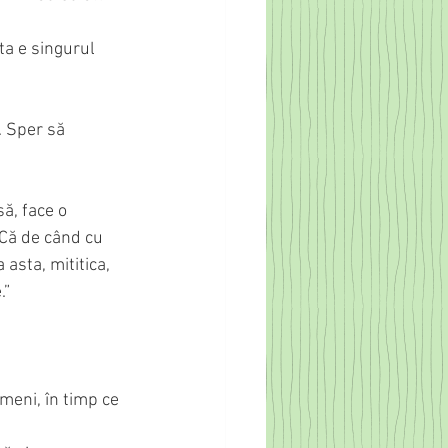
ta e singurul 
. Sper să 
ă, face o 
 Că de când cu 
 asta, mititica, 
.”
meni, în timp ce 