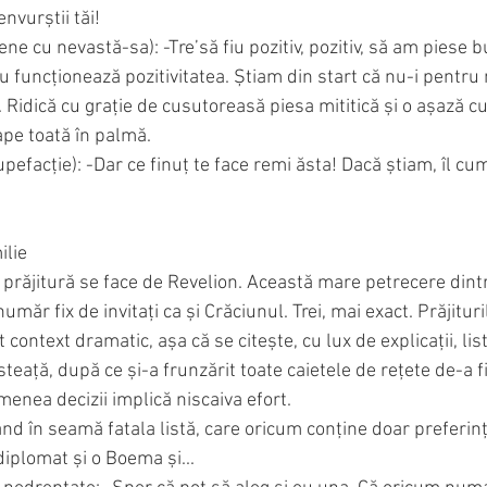
envurștii tăi!
ne cu nevastă-sa): -Tre’să fiu pozitiv, pozitiv, să am piese b
u funcționează pozitivitatea. Știam din start că nu-i pentru
 Ridică cu grație de cusutoreasă piesa mititică și o așază cu 
cape toată în palmă. 
tupefacție): -Dar ce finuț te face remi ăsta! Dacă știam, îl 
ilie
 ce prăjitură se face de Revelion. Această mare petrecere dint
măr fix de invitați ca și Crăciunul. Trei, mai exact. Prăjitur
context dramatic, așa că se citește, cu lux de explicații, list
steață, după ce și-a frunzărit toate caietele de rețete de-a f
emenea decizii implică niscaiva efort.
ând în seamă fatala listă, care oricum conține doar preferințe
iplomat și o Boema și...