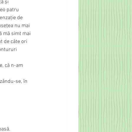
ă și 
reo patru 
enzație de 
usețea nu mai 
să mă simt mai 
t de câte ori 
ontururi 
ce, că n-am 
izându-se, în 
oasă. 