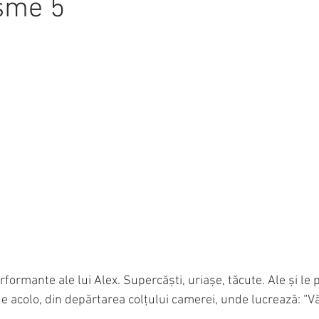
sme 5
erformante ale lui Alex. Supercăști, uriașe, tăcute. Ale și le
de acolo, din depărtarea colțului camerei, unde lucrează: “Vă