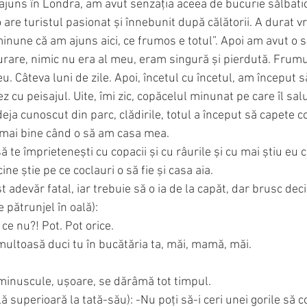
ajuns în Londra, am avut senzația aceea de bucurie sălbatic
are turistul pasionat și înnebunit după călătorii. A durat v
inune că am ajuns aici, ce frumos e totul”. Apoi am avut o s
gurare, nimic nu era al meu, eram singură și pierdută. Frum
u. Câteva luni de zile. Apoi, încetul cu încetul, am început 
z cu peisajul. Uite, îmi zic, copăcelul minunat pe care îl salu
deja cunoscut din parc, clădirile, totul a început să capete c
i mai bine când o să am casa mea.
să te împrietenești cu copacii și cu râurile și cu mai știu eu 
ine știe pe ce coclauri o să fie și casa aia.
t adevăr fatal, iar trebuie să o ia de la capăt, dar brusc dec
 pătrunjel în oală):
ce nu?! Pot. Pot orice.
umultoasă duci tu în bucătăria ta, măi, mamă, măi.
inuscule, ușoare, se dărâmă tot timpul. 
ă superioară la tată-său): -Nu poți să-i ceri unei gorile să c