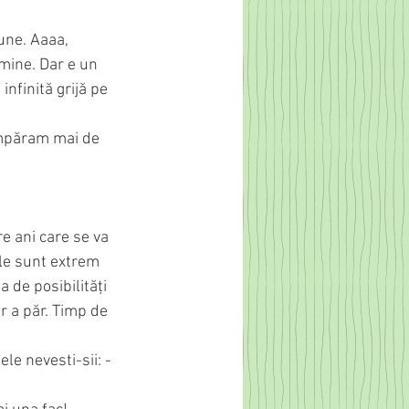
une. Aaaa, 
 mine. Dar e un 
infinită grijă pe 
cumpăram mai de 
re ani care se va 
ile sunt extrem 
a de posibilități 
ir a păr. Timp de 
le nevesti-sii: -