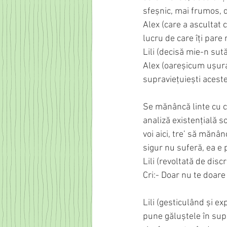
sfeșnic, mai frumos, d
Alex (care a ascultat 
lucru de care îți pare 
Lili (decisă mie-n sut
Alex (oareșicum ușurat
supraviețuiești aceste
Se mănâncă linte cu c
analiză existențială s
voi aici, tre’ să mănân
sigur nu suferă, ea e 
Lili (revoltată de disc
Cri:- Doar nu te doare
Lili (gesticulând și e
pune găluștele în supic