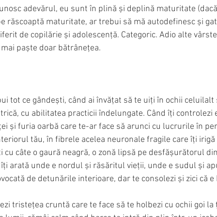
unosc adevărul, eu sunt în plină și deplină maturitate (dac
e răscoaptă maturitate, ar trebui să mă autodefinesc și gata
diferit de copilărie și adolescență. Categoric. Adio alte vârst
e mai paște doar bătrânețea.
 tot ce gândești, când ai învățat să te uiți în ochii celuilalt ș
trică, cu abilitatea practicii îndelungate. Când îți controlezi 
ei și furia oarbă care te-ar face să arunci cu lucrurile în pe
eriorul tău, în fibrele acelea neuronale fragile care îți irigă 
 cu câte o gaură neagră, o zonă lipsă pe desfășurătorul din
îți arată unde e nordul și răsăritul vieții, unde e sudul și ap
vocată de detunările interioare, dar te consolezi și zici că e
ezi tristețea cruntă care te face să te holbezi cu ochii goi la