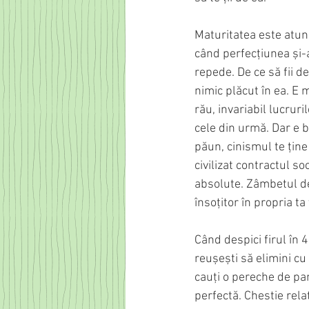
Maturitatea este atunc
când perfecțiunea și-a
repede. De ce să fii 
nimic plăcut în ea. E m
rău, invariabil lucruri
cele din urmă. Dar e bi
păun, cinismul te ține
civilizat contractul soci
absolute. Zâmbetul de 
însoțitor în propria ta 
Când despici firul în 
reușești să elimini cu 
cauți o pereche de pan
perfectă. Chestie relat