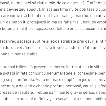
cioasă, nu mai vrei să riști nimic, de ce ai face-o?! E atât de 
ina devine zeu absolut. În același timp nu te poți lăsa o clip
 care cumva să fii luat drept fraier sau, și mai rău, nu cumva
uri de beton îți protejează inima de fâlfăirile iubirii, de emoți
e beton armat îți protejează celulele de orice sclipiciune a n
 dacă vreo săgeată subțire și acidă străbate prin găurile infi
e-a durut, vei zâmbi curajos și te vei transforma într-un clo
 până în pânzele albe.
nu mai trăiești în prezent, ci mereu în trecut sau în viitor, 
ca pictată în fața ochilor cu nenumăratele ei consecințe, ben
e ți se pot întâmpla. Viața nu mai e simplă, un joc de copii, 
entin, a devenit o chestie profund serioasă, cauză și efect
rează de realitate. Trebuie să fii foarte grav și serios, nebu
tatea e expulzată definitiv și irevocabil, ai o responsabilitat