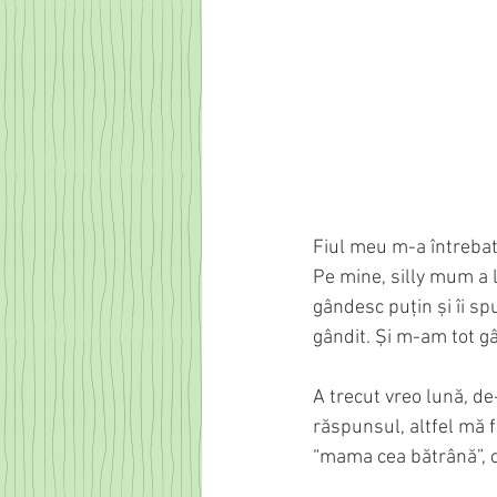
Fiul meu m-a întrebat
Pe mine, silly mum a l
gândesc puțin și îi sp
gândit. Și m-am tot gâ
A trecut vreo lună, de
răspunsul, altfel mă f
“mama cea bătrână”, c