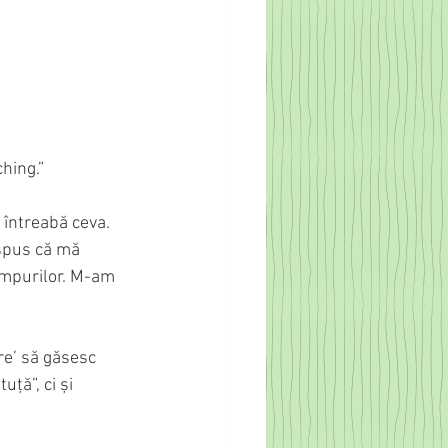
e like nobody’s watching.”
 întreabă ceva. 
 spus că mă 
timpurilor. M-am 
re’ să găsesc 
ță”, ci și 