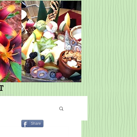
T
Share