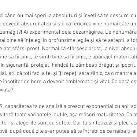
i când nu mai speri la absoluturi și înveți să te descurci cu 
 dovedit absurditatea și știi că fericirea vine numai câte un 
dezamăgit?! Ai experimentat deja dezamăgirea. De nenumărate
ai bine să înțelegi în profunzime legile și să te aștepți la tot
le pot sfârși prost. Normal că sfârșesc prost, la nivel absolu
ne să fii cinic, te simți bine să fii cinic, e apanajul maturităț
 în siguranță, protejat. Fiindcă tu zâmbești drăguț și ipocrit
al, știi că toți fac la fel și îți repeți asta zilnic, ca o mantra a 
însoțitor de bord a devenit emblematic și vital. Ce dacă eș
viață?!
49, capacitatea ta de analiză a crescut exponențial cu anii ad
viteză toate variantele inutile, așa măsori maturitatea. Ca at
tofi și alegerile sunt cu sutele. Dar tu sintetizezi și pleci 
ivă, după două zile s-ar putea să te întrebi de ce naiba ți-ai 