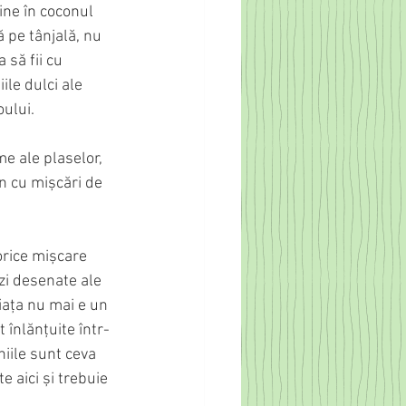
bine în coconul 
ă pe tânjală, nu 
 să fii cu 
ile dulci ale 
oului.
me ale plaselor, 
vn cu mișcări de 
orice mișcare 
zi desenate ale 
viața nu mai e un 
 înlănțuite într-
niile sunt ceva 
e aici și trebuie 