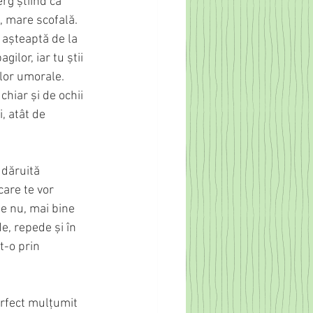
rg știind că 
, mare scofală. 
 așteaptă de la 
ilor, iar tu știi 
lor umorale. 
hiar și de ochii 
i, atât de 
 dăruită 
care te vor 
e nu, mai bine 
de, repede și în 
t-o prin 
erfect mulțumit 