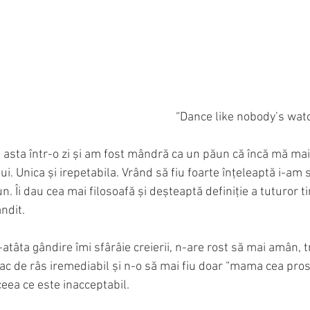
                                                                                                         “Danc
 asta într-o zi și am fost mândră ca un păun că încă mă mai
ui. Unica și irepetabila. Vrând să fiu foarte înțeleaptă i-am
un. Îi dau cea mai filosoafă și deșteaptă definiție a tuturor 
ndit.
-atâta gândire îmi sfârâie creierii, n-are rost să mai amân, t
ac de râs iremediabil și n-o să mai fiu doar “mama cea prostu
eea ce este inacceptabil. 