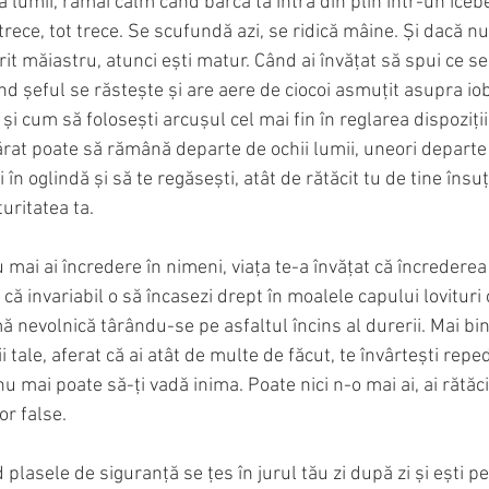
a lumii, rămâi calm când barca ta intră din plin într-un icebe
 trece, tot trece. Se scufundă azi, se ridică mâine. Și dacă nu
crit măiastru, atunci ești matur. Când ai învățat să spui ce se
nd șeful se răstește și are aere de ciocoi asmuțit asupra iobag
i cum să folosești arcușul cel mai fin în reglarea dispoziții
rat poate să rămână departe de ochii lumii, uneori departe c
i în oglindă și să te regăsești, atât de rătăcit tu de tine însuț
uritatea ta.
 mai ai încredere în nimeni, viața te-a învățat că încrederea
că invariabil o să încasezi drept în moalele capului lovituri 
 nevolnică târându-se pe asfaltul încins al durerii. Mai bin
ții tale, aferat că ai atât de multe de făcut, te învârtești repe
u mai poate să-ți vadă inima. Poate nici n-o mai ai, ai rătăci
or false.
 plasele de siguranță se țes în jurul tău zi după zi și ești p