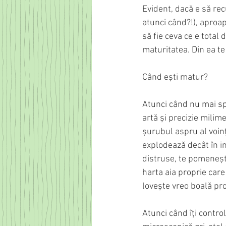
Evident, dacă e să rec
atunci când?!), aproap
să fie ceva ce e total 
maturitatea. Din ea t
Când ești matur? 
Atunci când nu mai spui
artă și precizie milime
șurubul aspru al voinț
explodează decât în int
distruse, te pomenești
harta aia proprie care 
lovește vreo boală pro
Atunci când îți control