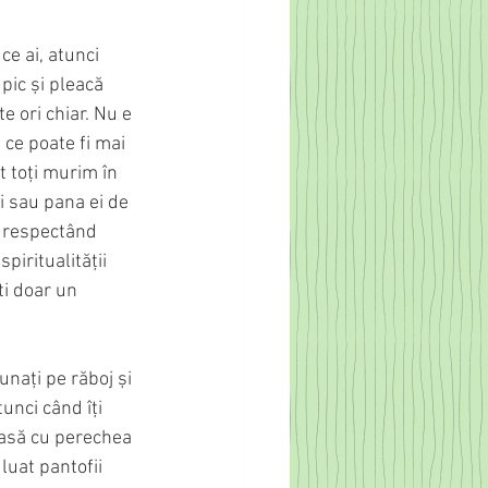
ce ai, atunci 
pic și pleacă 
 ori chiar. Nu e 
 ce poate fi mai 
t toți murim în 
ii sau pana ei de 
, respectând 
spiritualității 
ti doar un 
unați pe răboj și 
unci când îți 
acasă cu perechea 
luat pantofii 