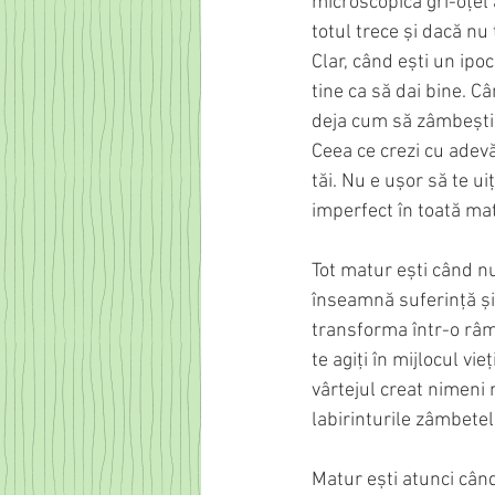
microscopică gri-oțel 
totul trece și dacă nu
Clar, când ești un ipo
tine ca să dai bine. Câ
deja cum să zâmbești ș
Ceea ce crezi cu adevă
tăi. Nu e ușor să te uiț
imperfect în toată mat
Tot matur ești când nu
înseamnă suferință și 
transforma într-o râmă
te agiți în mijlocul vie
vârtejul creat nimeni n
labirinturile zâmbetel
Matur ești atunci când