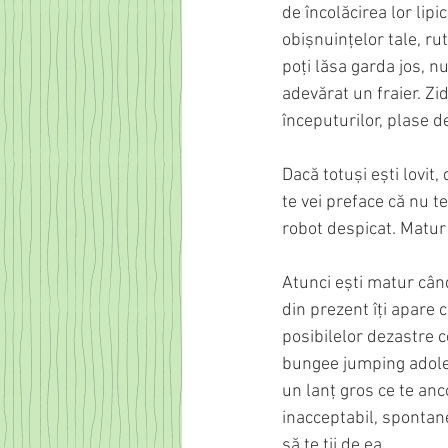
de încolăcirea lor lipi
obișnuințelor tale, rut
poți lăsa garda jos, nu
adevărat un fraier. Zid
începuturilor, plase d
Dacă totuși ești lovit,
te vei preface că nu t
robot despicat. Matur
Atunci ești matur când 
din prezent îți apare 
posibilelor dezastre c
bungee jumping adolesc
un lanț gros ce te anco
inacceptabil, spontanei
să te ții de ea.