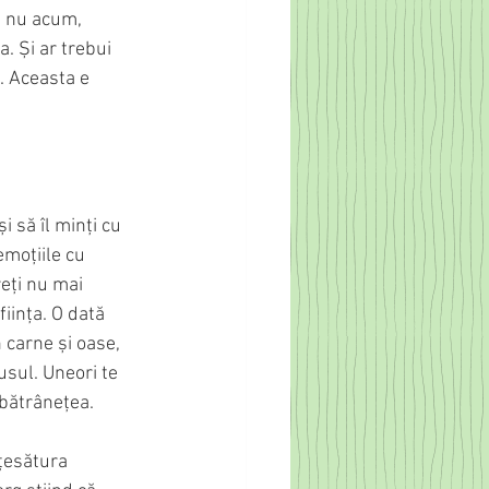
ă nu acum, 
. Și ar trebui 
e. Aceasta e 
i să îl minți cu 
emoțiile cu 
reți nu mai 
ființa. O dată 
 carne și oase, 
usul. Uneori te 
 bătrânețea. 
 țesătura 