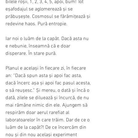
bilele roșii, 1, 2, 3, 4, 5, apoi, bum! Tot 
eșafodajul se aglomerează și se 
prăbușește. Cosmosul se fărâmițează și 
redevine haos. Pură entropie.
Iar noi o luăm de la capăt. Dacă asta nu 
e nebunie, înseamnă că e doar 
disperare. În stare pură. 
Planul e același în fiecare zi, în fiecare 
an: “Dacă spun asta și apoi fac asta, 
dacă încerc așa și apoi fac pasul acesta, 
o să reușesc.” Și mereu, o dată și încă o 
dată, zilele se diluează și încurcă, de nu 
mai rămâne nimic din ele. Ajungem să 
respirăm doar aerul rarefiat al 
laboratoarelor în care trăim. Dar de ce o 
luăm de la capăt?! De ce încercăm din 
nou și din nou același experiment 