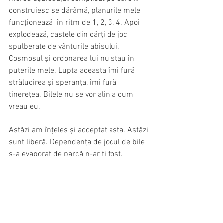
construiesc se dărâmă, planurile mele 
funcționează  în ritm de 1, 2, 3, 4. Apoi 
explodează, castele din cărți de joc 
spulberate de vânturile abisului. 
Cosmosul și ordonarea lui nu stau în 
puterile mele. Lupta aceasta îmi fură 
strălucirea și speranța, îmi fură 
tinerețea. Bilele nu se vor alinia cum 
vreau eu.
Astăzi am înțeles și acceptat asta. Astăzi 
sunt liberă. Dependența de jocul de bile 
s-a evaporat de parcă n-ar fi fost. 
Experiențele dezumanizante ale 
maturității s-au decantat în libertate și 
zbor de-aiurea. Nu mai încerc să 
ordonez nimic. Nu mai construiesc că o 
furnică. Nu mai atârn de aceleași 