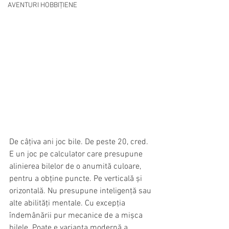
AVENTURI HOBBIȚIENE
De câțiva ani joc bile. De peste 20, cred. 
E un joc pe calculator care presupune 
alinierea bilelor de o anumită culoare, 
pentru a obține puncte. Pe verticală și 
orizontală. Nu presupune inteligență sau 
alte abilități mentale. Cu excepția 
îndemânării pur mecanice de a mișca 
bilele. Poate e varianta modernă a 