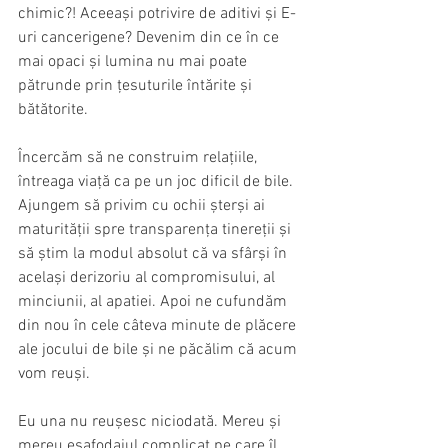
chimic?! Aceeași potrivire de aditivi și E-
uri cancerigene? Devenim din ce în ce 
mai opaci și lumina nu mai poate 
pătrunde prin țesuturile întărite și 
bătătorite.
Încercăm să ne construim relațiile, 
întreaga viață ca pe un joc dificil de bile. 
Ajungem să privim cu ochii șterși ai 
maturității spre transparența tinereții și 
să știm la modul absolut că va sfârși în 
același derizoriu al compromisului, al 
minciunii, al apatiei. Apoi ne cufundăm 
din nou în cele câteva minute de plăcere 
ale jocului de bile și ne păcălim că acum 
vom reuși. 
Eu una nu reușesc niciodată. Mereu și 
mereu eșafodajul complicat pe care îl 