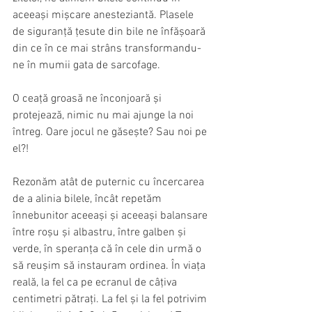
aceeași mișcare anesteziantă. Plasele 
de siguranță țesute din bile ne înfășoară 
din ce în ce mai strâns transformandu-
ne în mumii gata de sarcofage.
O ceață groasă ne înconjoară și 
protejează, nimic nu mai ajunge la noi 
întreg. Oare jocul ne găsește? Sau noi pe 
el?!
Rezonăm atât de puternic cu încercarea 
de a alinia bilele, încât repetăm 
înnebunitor aceeași și aceeași balansare 
între roșu și albastru, între galben și 
verde, în speranța că în cele din urmă o 
să reușim să instauram ordinea. În viața 
reală, la fel ca pe ecranul de câțiva 
centimetri pătrați. La fel și la fel potrivim 