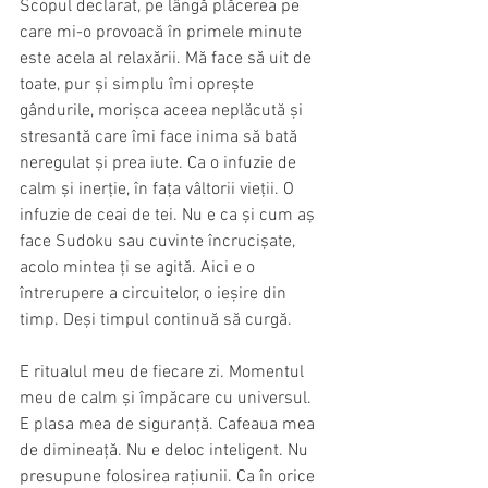
Scopul declarat, pe lângă plăcerea pe 
care mi-o provoacă în primele minute 
este acela al relaxării. Mă face să uit de 
toate, pur și simplu îmi oprește 
gândurile, morișca aceea neplăcută și 
stresantă care îmi face inima să bată 
neregulat și prea iute. Ca o infuzie de 
calm și inerție, în fața vâltorii vieții. O 
infuzie de ceai de tei. Nu e ca și cum aș 
face Sudoku sau cuvinte încrucișate, 
acolo mintea ți se agită. Aici e o 
întrerupere a circuitelor, o ieșire din 
timp. Deși timpul continuă să curgă.
E ritualul meu de fiecare zi. Momentul 
meu de calm și împăcare cu universul. 
E plasa mea de siguranță. Cafeaua mea 
de dimineață. Nu e deloc inteligent. Nu 
presupune folosirea rațiunii. Ca în orice 