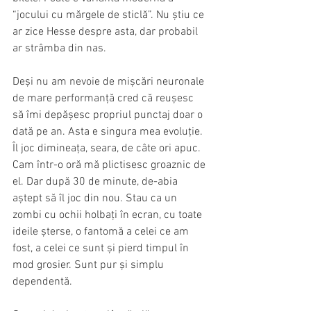
“jocului cu mărgele de sticlă”. Nu știu ce 
ar zice Hesse despre asta, dar probabil 
ar strâmba din nas.
Deși nu am nevoie de mișcări neuronale 
de mare performanță cred că reușesc 
să îmi depășesc propriul punctaj doar o 
dată pe an. Asta e singura mea evoluție. 
Îl joc dimineața, seara, de câte ori apuc. 
Cam într-o oră mă plictisesc groaznic de 
el. Dar după 30 de minute, de-abia 
aștept să îl joc din nou. Stau ca un 
zombi cu ochii holbați în ecran, cu toate 
ideile șterse, o fantomă a celei ce am 
fost, a celei ce sunt și pierd timpul în 
mod grosier. Sunt pur și simplu 
dependentă.