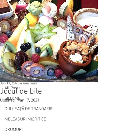
Post
All Posts
Jun 17, 2020
4 min read
All Posts
Jocul de bile
SILLY ME
Updated:
Mar 17, 2021
DULCEAȚĂ DE TRANDAFIRI
MELEAGURI MIORITICE
DRUMURI