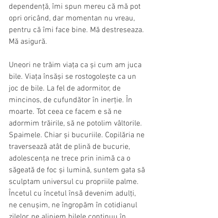
dependență, îmi spun mereu că mă pot 
opri oricând, dar momentan nu vreau, 
pentru că îmi face bine. Mă destreseaza. 
Mă asigură.
Uneori ne trăim viața ca și cum am juca 
bile. Viața însăși se rostogolește ca un 
joc de bile. La fel de adormitor, de 
mincinos, de cufundător în inerție. În 
moarte. Tot ceea ce facem e să ne 
adormim trăirile, să ne potolim vâltorile. 
Spaimele. Chiar și bucuriile. Copilăria ne 
traversează atât de plină de bucurie, 
adolescența ne trece prin inimă ca o 
săgeată de foc și lumină, suntem gata să 
sculptam universul cu propriile palme. 
Încetul cu încetul însă devenim adulți, 
ne cenușim, ne îngropăm în cotidianul 
zilelor, ne aliniem bilele continuu în 