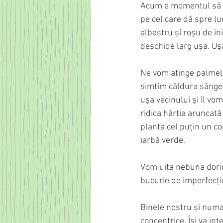
Acum e momentul să des
pe cel care dă spre lu
albastru și roșu de i
deschide larg ușa. Ușa
Ne vom atinge palmele 
simțim căldura sângelu
ușa vecinului și îl vo
ridica hârtia aruncată
planta cel puțin un co
iarbă verde.
Vom uita nebuna dorinț
bucurie de imperfecți
Binele nostru și numai
concentrice. Își va int