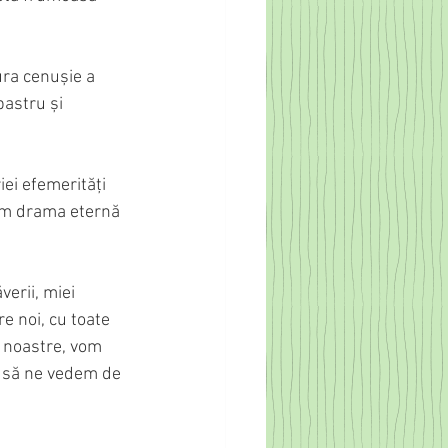
ura cenușie a 
bastru și 
iei efemerități 
ăm drama eternă 
erii, miei 
e noi, cu toate 
r noastre, vom 
i să ne vedem de 