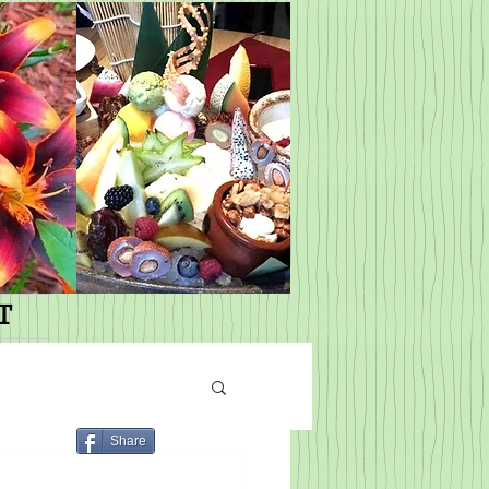
T
Share