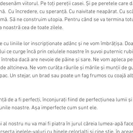
enăm viitorul. Pe toți pereții casei. Și pe peretele care d
nă.  Cu încredere, cu speranță. Cu naivitate neapărat. Cu sc
nimă. Să ne construim utopia. Pentru când se va termina totu
 noastră cea de toate zilele.
cu liniile lor inscripționate adânc și ne vom îmbrățișa. Doa
i ce curge încă prin celulele noastre în șuvoi puternic rubi
m întreba dacă are nevoie de pâine și sare. Ne vom apleca pe
 de altcineva. Ne vom curăța râurile și mările și munții de 
pac. Un stejar, un brad sau poate un fag frumos cu coajă alb
ă de a fi perfecți, înconjurați fiind de perfecțiunea lumii ș
unile noastre. Așa imperfecte cum sunt ele.
 al nostru nu va mai fi piatra în jurul căreia lumea-apă face 
ersecta inelele-valuri cu binele celorlalți și cine știe, în ac