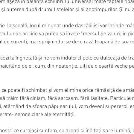
om așeza în balanța echilibrului universal toate faptele noa
i puterea după drumul stelelor și al anotimpurilor. Și nu al
  la școală, locul minunat unde dascălii își vor întinde mân
 locul unde oricine va putea să învețe "mersul pe valuri, în pi
 de curenți, mai sprijinindu-se de-o rază țeapană de soare
ozi la înghețată și ne vom îndulci clipele cu dulceața de tra
maiuitând de ei, cum, din neatenție, uiți de o eșarfă veche p
ce poate fi schimbat și vom elimina orice rămășiță de amăr
 să trăim fără cinism, fără sarcasm, fără lașitate. Particule
nți, atârnând de sfoara păpușarului, vom deveni supereroi, e
erate- semne clare ale eternității.
noștri ce curajoși suntem, ce drepți și înălțați spre lumină, 