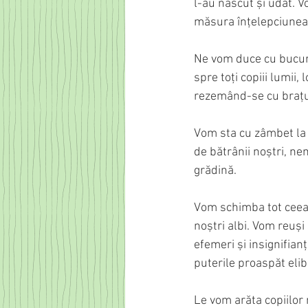
l-au născut și udat. V
măsura înțelepciunea ș
Ne vom duce cu bucurie
spre toți copiii lumii,
rezemând-se cu brațul
Vom sta cu zâmbet la c
de bătrânii noștri, ne
grădină.
Vom schimba tot ceea 
noștri albi. Vom reuși
efemeri și insignifia
puterile proaspăt elib
Le vom arăta copiilor 