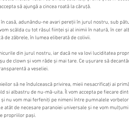
accepta să ajungă a cincea roată la căruță.
în casă, adunându-ne avari pereții în jurul nostru, sub păt
 vom scălda cu tot râsul ființei și al inimii în natură, în cer al
ă de zăbrele, în lumea eliberată de colivii.
curile din jurul nostru, iar dacă ne va lovi luciditatea propr
șu de clown și vom râde și mai tare. Ce ușurare să decant
transparentă a veseliei.
ilor să ne îndulcească privirea, mieii nesacrificați ai primăv
ld si albastru de nu-mă-uita. Îl vom accepta pe fiecare dintr
lui și nu vom mai ferfeniți pe nimeni între pumnalele vorbelo
ile atât de necesare paranoiei universale și ne vom mulțum
le propriilor pași.