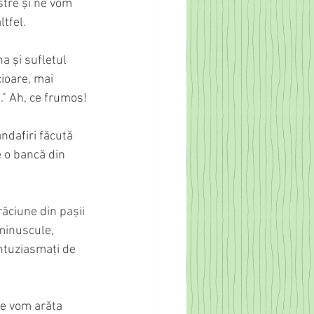
stre și ne vom 
tfel.
a și sufletul 
cioare, mai 
." Ah, ce frumos!
ndafiri făcută 
e o bancă din 
ăciune din pașii 
 minuscule, 
ntuziasmați de 
le vom arăta 