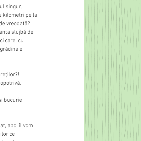
ul singur, 
 kilometri pe la 
ude vreodată? 
anta slujbă de 
i care, cu 
grădina ei 
eților?! 
eopotrivă.
i bucurie 
t, apoi îl vom 
lor ce 