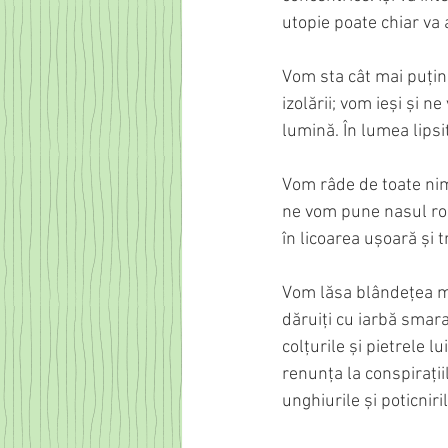
utopie poate chiar va 
Vom sta cât mai puțin 
izolării; vom ieși și ne
lumină. În lumea lipsit
Vom râde de toate nimi
ne vom pune nasul ro
în licoarea ușoară și 
Vom lăsa blândețea mie
dăruiți cu iarbă smara
colțurile și pietrele 
renunța la conspirați
unghiurile și poticniri