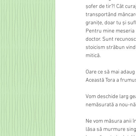
șofer de tir?! Cât cura
transportând mâncare 
granițe, doar tu și su
Pentru mine meseria as
doctor. Sunt recunoscă
stoicism străbun vinde
mitică.
Oare ce să mai adaug î
Această Tora a frumuseț
Vom deschide larg gea
nemăsurată a nou-născ
Ne vom măsura anii în 
lăsa să murmure singu