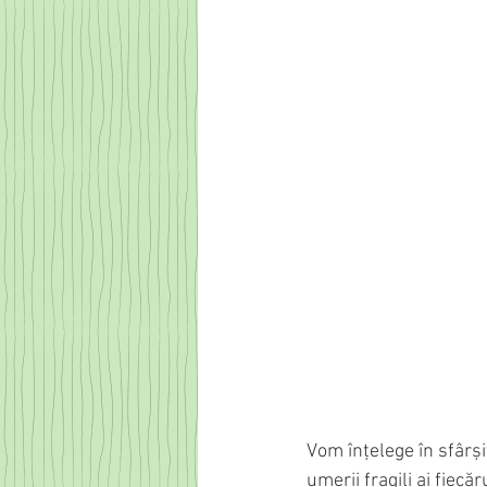
Vom înțelege în sfârși
umerii fragili ai fiecăru