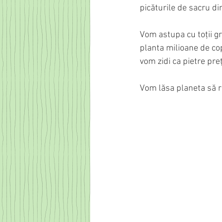
picăturile de sacru di
Vom astupa cu toții g
planta milioane de cop
vom zidi ca pietre pre
Vom lăsa planeta să re