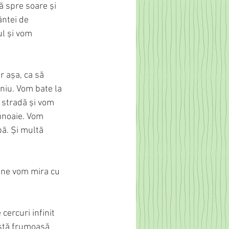
ă spre soare și 
ântei de 
l și vom 
r așa, ca să 
niu. Vom bate la 
 stradă și vom 
gunoaie. Vom 
ă. Și multă 
i ne vom mira cu 
cercuri infinit 
eastă frumoasă 