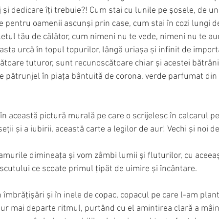
j și dedicare îți trebuie?! Cum stai cu lunile pe șosele, de un
pentru oamenii ascunși prin case, cum stai în cozi lungi de
fletul tău de călător, cum nimeni nu te vede, nimeni nu te a
ta urcă în topul topurilor, lângă uriașa și infinit de import
toare tuturor, sunt recunoscătoare chiar și acestei bătrânic
 pătrunjel în piața bântuită de corona, verde parfumat din 
n această pictură murală pe care o scrijelesc în calcarul per
ii și a iubirii, această carte a legilor de aur! Vechi și noi d
murile dimineața și vom zâmbi lumii și fluturilor, cu aceeaș
utului ce scoate primul țipăt de uimire și încântare.
îmbrățișări și în inele de copac, copacul pe care l-am planta
r mai departe ritmul, purtând cu el amintirea clară a mâini