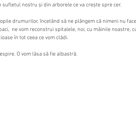
n sufletul nostru și din arborele ce va crește spre cer.
ropile drumurilor, încetând să ne plângem că nimeni nu face
aci,  ne vom reconstrui spitalele, noi, cu mâinile noastre, cu
țioase în tot ceea ce vom clădi.
spire. O vom lăsa să fie albastră.